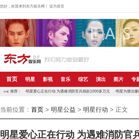
您好，欢迎来到东方娱乐网！
设为首页
首页
明星
影视
音乐
综艺
演出
图片
专
推荐：
·明星爱心正在行动 为遇难消防官兵捐款1000多万元
·明星为塘沽爆
当前位置：
首页
>
明星公益
>
明星行动
> 正文
明星爱心正在行动 为遇难消防官兵