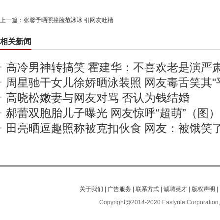
上一篇：
张馨予晒照撞脸范冰冰 引网友吐槽
相关新闻
高冷男神转搞笑 霍建华：不喜欢老是演严
周星驰干女儿徐娇晒泳装照 网友毒舌笑其"
高晓松嫩妻与网友对骂 否认为钱结婚
郝蕾双胞胎儿子曝光 网友惊呼“超萌”（图）
田亮晒逗趣照称被克扣伙食 网友：被饿笑
关于我们
|
广告服务
|
联系方式
|
诚聘英才
|
版权声明
|
Copyright@2014-2020 Eastyule Corporation,