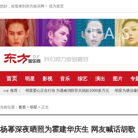
您好，欢迎来到东方娱乐网！
设为首页
首页
明星
影视
音乐
综艺
演出
图片
专
推荐：
·明星爱心正在行动 为遇难消防官兵捐款1000多万元
·明星为塘沽爆
当前位置：
首页
>
明星
> 正文
杨幂深夜晒照为霍建华庆生 网友喊话胡歌