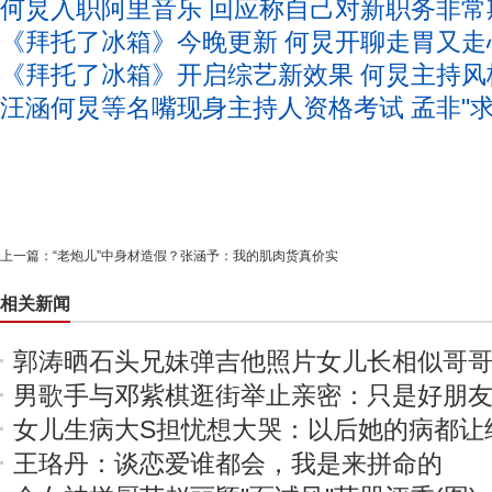
何炅入职阿里音乐 回应称自己对新职务非常
《拜托了冰箱》今晚更新 何炅开聊走胃又走
《拜托了冰箱》开启综艺新效果 何炅主持风
汪涵何炅等名嘴现身主持人资格考试 孟非"求
上一篇：
“老炮儿”中身材造假？张涵予：我的肌肉货真价实
相关新闻
郭涛晒石头兄妹弹吉他照片女儿长相似哥哥(
男歌手与邓紫棋逛街举止亲密：只是好朋友(
女儿生病大S担忧想大哭：以后她的病都让
王珞丹：谈恋爱谁都会，我是来拼命的