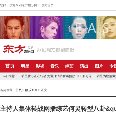
您好，欢迎来到东方娱乐网！
设为首页
首页
明星
影视
音乐
综艺
演出
图片
专
推荐：
·明星爱心正在行动 为遇难消防官兵捐款1000多万元
·明星为塘沽爆
当前位置：
首页
>
娱乐新闻
> 正文
主持人集体转战网播综艺何炅转型八卦&quot