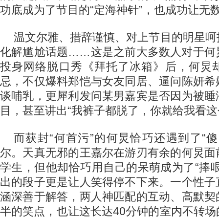
功底成为了节目的“定海神针”，也成功让无
温文尔雅、措辞谨慎、对上节目的明星呵
化解尴尬话题……这是之前大多数人对于何
投身网络脱口秀《拜托了冰箱》后，何炅
忌，不仅爆料郑恺与女友同居、逼问陈妍希
谈哺乳，更犀利发问某男嘉宾是否因为被睡
目，甚至讲出“我裤子都脱了，你就给我看这
而获封“何首污”的何炅恰巧还遇到了“
尔。天真无邪的王嘉尔在游刃有余的何炅面
学生，但他却恰巧用自己的呆萌成为了“捧
出的段子更是让人笑得停不下来。一个性子
涵深善于解答，两人神匹配的互动、高默契
半的笑点，也让这长达40分钟的室内不转