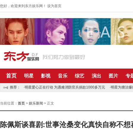
您好，欢迎来到东方娱乐网！
设为首页
首页
明星
影视
音乐
综艺
演出
图片
专
推荐：
·明星爱心正在行动 为遇难消防官兵捐款1000多万元
·明星为塘沽爆
当前位置：
首页
>
娱乐新闻
> 正文
陈佩斯谈喜剧:世事沧桑变化真快自称不想