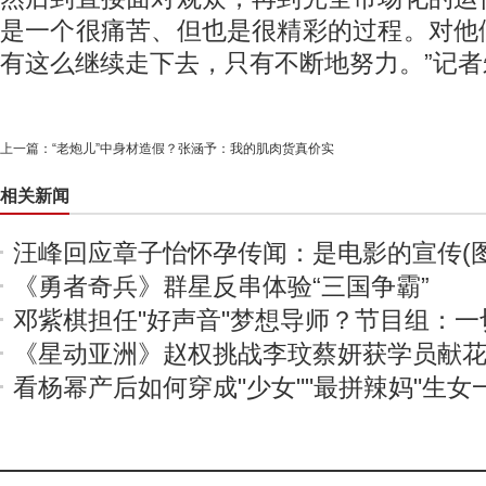
是一个很痛苦、但也是很精彩的过程。对他
有这么继续走下去，只有不断地努力。”记者
上一篇：
“老炮儿”中身材造假？张涵予：我的肌肉货真价实
相关新闻
汪峰回应章子怡怀孕传闻：是电影的宣传(图
《勇者奇兵》群星反串体验“三国争霸”
邓紫棋担任"好声音"梦想导师？节目组：一
《星动亚洲》赵权挑战李玟蔡妍获学员献
看杨幂产后如何穿成"少女""最拼辣妈"生