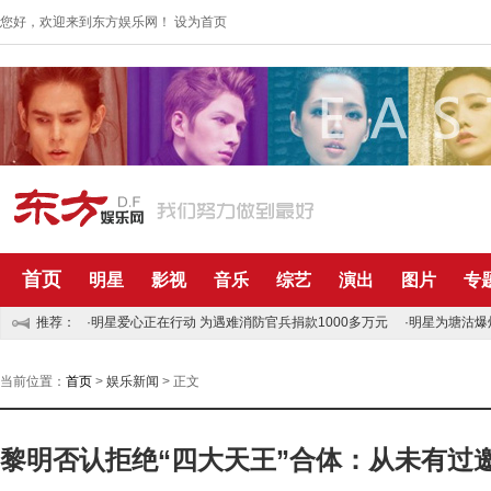
您好，欢迎来到东方娱乐网！
设为首页
首页
明星
影视
音乐
综艺
演出
图片
专
推荐：
·明星爱心正在行动 为遇难消防官兵捐款1000多万元
·明星为塘沽爆
当前位置：
首页
>
娱乐新闻
> 正文
黎明否认拒绝“四大天王”合体：从未有过