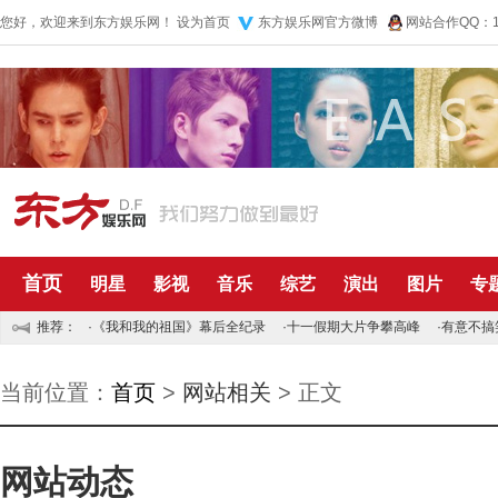
您好，欢迎来到东方娱乐网！
设为首页
东方娱乐网官方微博
网站合作QQ：10
首页
明星
影视
音乐
综艺
演出
图片
专
推荐：
·
《我和我的祖国》幕后全纪录
·
十一假期大片争攀高峰
·
有意不搞
当前位置：
首页
>
网站相关
> 正文
网站动态