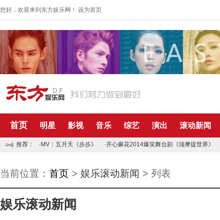
您好，欢迎来到东方娱乐网！
设为首页
首页
明星
影视
音乐
综艺
演出
滚动新闻
推荐：
·MV：五月天《步步》
·开心麻花2014爆笑舞台剧《须摩提世界》
当前位置：
首页
>
娱乐滚动新闻
> 列表
娱乐滚动新闻