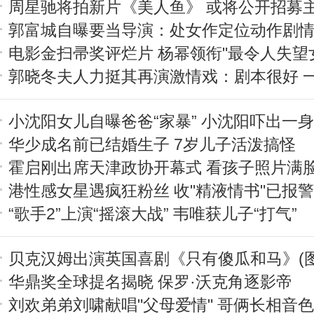
周星驰将拍新片《美人鱼》 或将公开招募主
郭富城自曝要当导演：处女作定位动作剧
电影金扫帚奖评烂片 杨幂领衔"最令人失望
郭晓冬夫人力挺其再演激情戏：剧本很好 
小沈阳女儿自曝爸爸“家暴” 小沈阳吓出一
华少成名前已结婚生子 7岁儿子活泼搞怪
霍启刚出席天津政协开幕式 看孩子照片满
港性感女星遇疯狂粉丝 收"精液情书"已报警(
“歌手2”上演“摇滚大战” 韦唯获儿子“打气”
贝克汉姆出演英国喜剧《只有傻瓜和马》(图
华鼎奖全球提名揭晓 保罗·沃克角逐影帝
刘欢弟弟刘啸献唱"父母爱情" 哥俩长相音