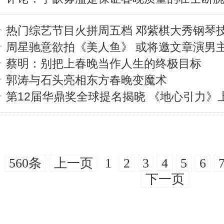
热门综艺节目火拼周五档 邓紫棋大秀钢琴
周星驰意欲拍《美人鱼》 或将邀文章演男
蔡明：别把上春晚当作人生的终极目标
郭涛与石头亮相东方春晚变魔术
第12届华鼎奖全球提名揭晓 《地心引力》
560条
上一页
1
2
3
4
5
6
下一页