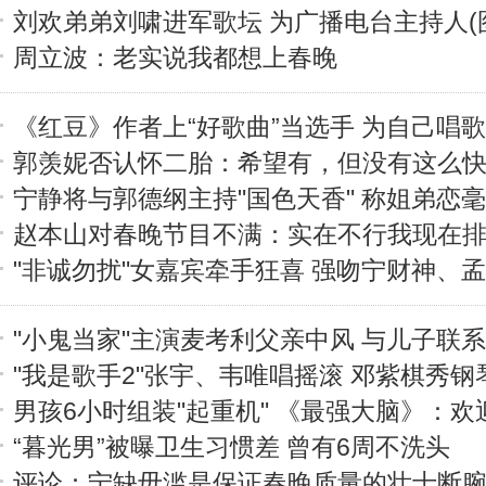
刘欢弟弟刘啸进军歌坛 为广播电台主持人(
周立波：老实说我都想上春晚
《红豆》作者上“好歌曲”当选手 为自己唱歌
郭羡妮否认怀二胎：希望有，但没有这么快(
宁静将与郭德纲主持"国色天香" 称姐弟恋
赵本山对春晚节目不满：实在不行我现在
"非诚勿扰"女嘉宾牵手狂喜 强吻宁财神、
"小鬼当家"主演麦考利父亲中风 与儿子联
"我是歌手2"张宇、韦唯唱摇滚 邓紫棋秀钢琴
男孩6小时组装"起重机" 《最强大脑》：欢
“暮光男”被曝卫生习惯差 曾有6周不洗头
评论：宁缺毋滥是保证春晚质量的壮士断