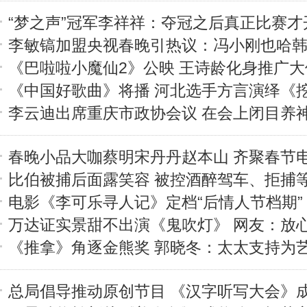
“梦之声”冠军李祥祥：夺冠之后真正比赛才
李敏镐加盟央视春晚引热议：冯小刚也哈韩?
《巴啦啦小魔仙2》公映 王诗龄化身推广大
《中国好歌曲》将播 河北选手方言演绎《
李云迪出席重庆市政协会议 在会上闭目养
春晚小品大咖蔡明宋丹丹赵本山 齐聚春节
比伯被捕后面露笑容 被控酒醉驾车、拒捕等
电影《李可乐寻人记》定档“后情人节档期”
万达证实景甜不出演《鬼吹灯》 网友：放
《推拿》角逐金熊奖 郭晓冬：太太支持为
总局倡导推动原创节目 《汉字听写大会》