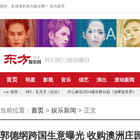
您好，欢迎来到东方娱乐网！
设为首页
首页
明星
影视
音乐
综艺
演出
滚动新闻
推荐：
·MV：五月天《步步》
·开心麻花2014爆笑舞台剧《须摩提世界》
当前位置：
首页
>
娱乐新闻
> 正文
郭德纲跨国生意曝光 收购澳洲庄