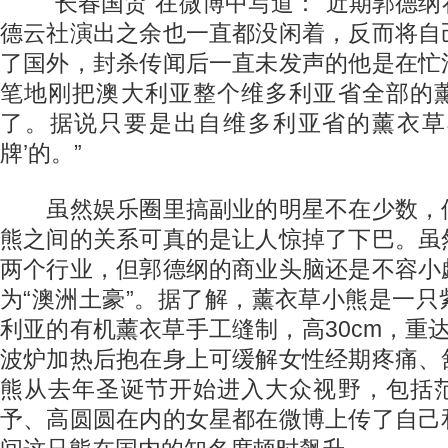
“长春国贸”在微博中写道：“近期郭德纲
德云社演出之余也一直都没闲着，反而将自
了国外，封杀传闻后一直未发声的他是在忙
笔地刚把澳大利亚整个维多利亚省全部的
了。据说只要是出自维多利亚省的薰衣草
牌’的。”
虽然娱乐圈里搞副业的明星不在少数，
熊之间的关系可真的是让人惊掉了下巴。虽
两个行业，但郭德纲的商业头脑还是不容小
为“澳洲土豪”。据了解，薰衣草小熊是一
利亚的有机薰衣草手工缝制，高30cm，重
波炉加热后抱在身上可缓解女性经期疼痛、
熊从去年圣诞节开始进入大众视野，包括
予、高圆圆在内的女星都在微博上传了自己