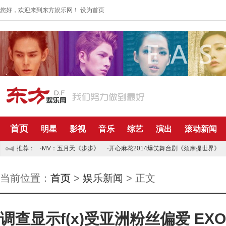
您好，欢迎来到东方娱乐网！
设为首页
首页
明星
影视
音乐
综艺
演出
滚动新闻
推荐：
·MV：五月天《步步》
·开心麻花2014爆笑舞台剧《须摩提世界》
当前位置：
首页
>
娱乐新闻
> 正文
调查显示f(x)受亚洲粉丝偏爱 E