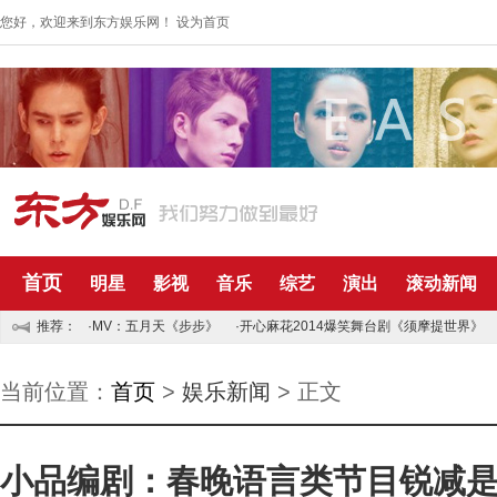
您好，欢迎来到东方娱乐网！
设为首页
首页
明星
影视
音乐
综艺
演出
滚动新闻
推荐：
·MV：五月天《步步》
·开心麻花2014爆笑舞台剧《须摩提世界》
当前位置：
首页
>
娱乐新闻
> 正文
小品编剧：春晚语言类节目锐减