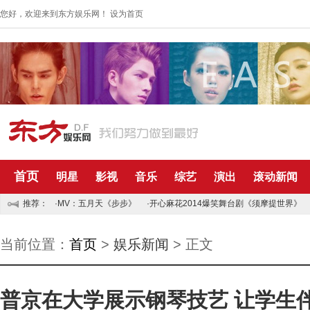
您好，欢迎来到东方娱乐网！
设为首页
首页
明星
影视
音乐
综艺
演出
滚动新闻
推荐：
·MV：五月天《步步》
·开心麻花2014爆笑舞台剧《须摩提世界》
当前位置：
首页
>
娱乐新闻
> 正文
普京在大学展示钢琴技艺 让学生伴