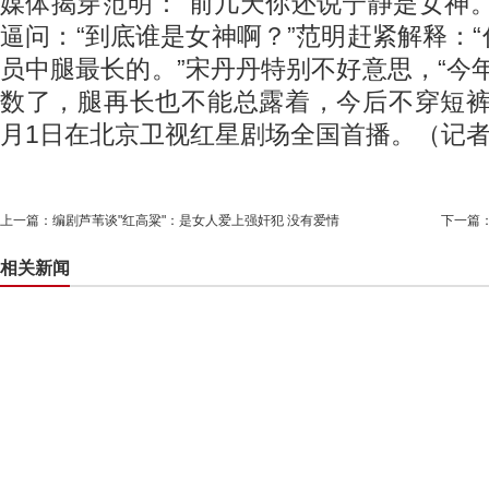
媒体揭穿范明：“前几天你还说宁静是女神
逼问：“到底谁是女神啊？”范明赶紧解释：
员中腿最长的。”宋丹丹特别不好意思，“今年
数了，腿再长也不能总露着，今后不穿短裤，
月1日在北京卫视红星剧场全国首播。（记
上一篇：
编剧芦苇谈"红高粱"：是女人爱上强奸犯 没有爱情
下一篇
相关新闻