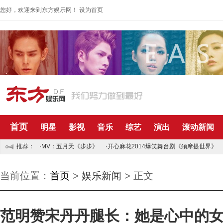
您好，欢迎来到东方娱乐网！
设为首页
首页
明星
影视
音乐
综艺
演出
滚动新闻
推荐：
·MV：五月天《步步》
·开心麻花2014爆笑舞台剧《须摩提世界》
当前位置：
首页
>
娱乐新闻
> 正文
范明赞宋丹丹腿长：她是心中的