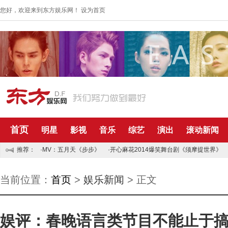
您好，欢迎来到东方娱乐网！
设为首页
首页
明星
影视
音乐
综艺
演出
滚动新闻
推荐：
·MV：五月天《步步》
·开心麻花2014爆笑舞台剧《须摩提世界》
当前位置：
首页
>
娱乐新闻
> 正文
娱评：春晚语言类节目不能止于