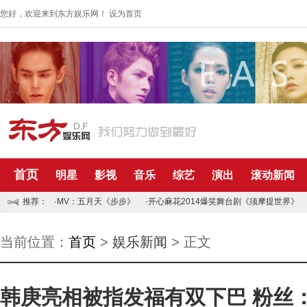
您好，欢迎来到东方娱乐网！
设为首页
首页
明星
影视
音乐
综艺
演出
滚动新闻
推荐：
·MV：五月天《步步》
·开心麻花2014爆笑舞台剧《须摩提世界》
当前位置：
首页
>
娱乐新闻
> 正文
韩庚亮相被指发福有双下巴 粉丝：