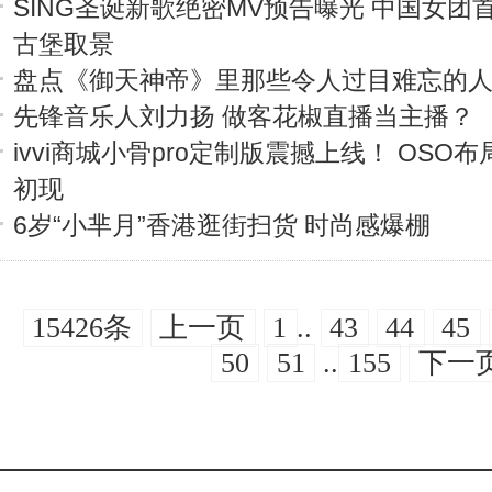
SING圣诞新歌绝密MV预告曝光 中国女团
古堡取景
盘点《御天神帝》里那些令人过目难忘的
先锋音乐人刘力扬 做客花椒直播当主播？
ivvi商城小骨pro定制版震撼上线！ OSO
初现
6岁“小芈月”香港逛街扫货 时尚感爆棚
15426条
上一页
1
..
43
44
45
50
51
..
155
下一