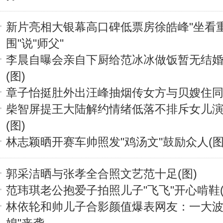
新片亮相大银幕高口碑低票房徐皓峰"坐看
围"说"师父"
李晨自曝会亲自下厨给范冰冰做饭暂无结
(图)
章子怡挺肚外出汪峰抽烟传女方与贝嫂住
柴智屏提王大陆解约情绪低落不排斥女儿
(图)
林志颖晒开赛车帅照发"鸡汤文"鼓励众人(图
郭采洁晒与张孝全合照文艺范十足(图)
范玮琪老公抱爱子拍照儿子"飞飞"开心啃鞋(
林依轮和帅儿子合影颜值爆表网友：一大波