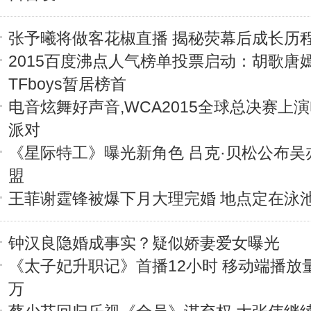
张予曦将做客花椒直播 揭秘荧幕后成长历
2015百度沸点人气榜单投票启动：胡歌唐
TFboys暂居榜首
电音炫舞好声音,WCA2015全球总决赛上
派对
《星际特工》曝光新角色 吕克·贝松公布吴
盟
王菲谢霆锋被爆下月大理完婚 地点定在泳
钟汉良隐婚成事实？疑似娇妻爱女曝光
《太子妃升职记》首播12小时 移动端播放量
万