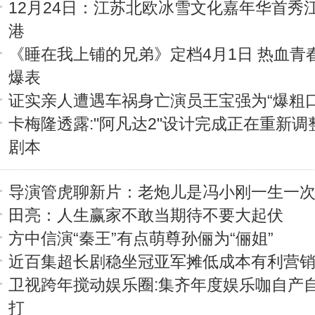
12月24日：江苏北欧冰雪文化嘉年华首秀
港
《睡在我上铺的兄弟》定档4月1日 热血青春
爆表
证实亲人遭遇车祸身亡演员王宝强为“爆粗口
卡梅隆透露:"阿凡达2"设计完成正在重新调
剧本
导演管虎聊新片：老炮儿是冯小刚一生一
田亮：人生赢家不敢当期待不要大起伏
方中信演“秦王”有点萌尊孙俪为“俪姐”
近百集超长剧稳坐冠亚军摊低成本有利营
卫视跨年搅动娱乐圈:集齐年度娱乐咖自产
打