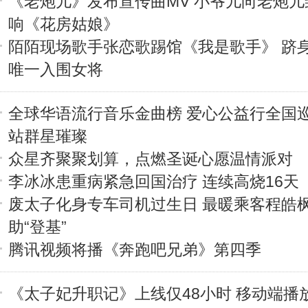
《老炮儿》发布宣传曲MV 小爷儿向老炮儿
响《花房姑娘》
陌陌现场歌手张恋歌踢馆《我是歌手》 跻
唯一入围女将
全球华语流行音乐金曲榜 爱心公益行全国
站群星璀璨
众星齐聚聚划算，点燃圣诞心愿温情派对
李冰冰患重病紧急回国治疗 连续高烧16天
废太子化身专车司机过生日 最暖乘客程皓
助“登基”
腾讯视频将播《奔跑吧兄弟》第四季
《太子妃升职记》上线仅48小时 移动端播