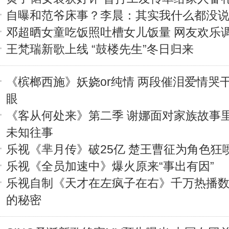
自曝和范爷床事？李晨：其实我什么都没
邓超晒女童吃饭照吐槽女儿饭量 网友欢乐
王梵瑞新歌上线 “鼓楼先生”冬日归来
《槟榔西施》妖娆or纯情 两段催泪爱情哭
眼
《客从何处来》第二季 谢娜面对家族故事
未知往事
乐视《芈月传》破25亿 楚王曹征为角色狂
乐视《全员加速中》爆火原来“事出有因”
乐视自制《天才在左疯子在右》千万热播
的秘密