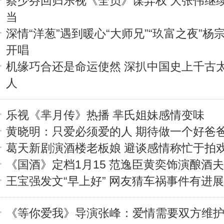
蔡少芬回归乐视《全员》谋弃权 大张伟继
当
深情“洋葱”遇到暖心“大师兄”“玖富之夜”杨
开唱
机缘巧合还是命运使然 深扒中国史上千古
人
乐视《芈月传》热播 芈氏姐妹感情变味
黄晓明：只爱必须爱的人 期待做一个好爸
葛天新剧演酒楼老板娘 避谈感情称忙于拍
《国酒》定档1月15 范逸臣黄奕饰演酿酒
王宝强发文“早上好” 网友猜车祸事件有进展
《等你爱我》导演张峰：爱情需要双方维