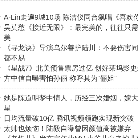
A-Lin走遍9城10场 陈洁仪同台飙唱《喜欢
吴莫愁《接近无限》：最完美的，往往只
美
《寻龙诀》导演乌尔善护陆川：不要伤害同
都不易
《星战7》北美预售票房过亿 创好莱坞影
方中信自曝害怕孙俪 称呼其为“俪姐”
她是陈道明梦中情人，历经三次婚姻，嫁大
星
日均流量破10亿 腾讯视频领跑实现新突破
太帅也烦恼！陆毅自曝曾因颜值高被嫌弃