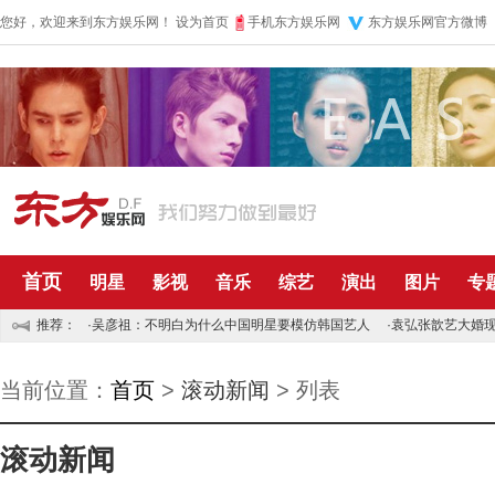
您好，欢迎来到东方娱乐网！
设为首页
手机东方娱乐网
东方娱乐网官方微博
首页
明星
影视
音乐
综艺
演出
图片
专
推荐：
·
吴彦祖：不明白为什么中国明星要模仿韩国艺人
·
袁弘张歆艺大婚现
当前位置：
首页
>
滚动新闻
> 列表
滚动新闻