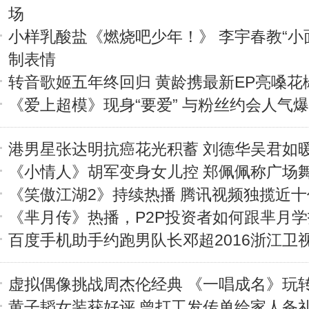
场
小样乳酸盐《燃烧吧少年！》 李宇春教“小
制表情
转音歌姬五年终回归 黄龄携最新EP亮嗓花
《爱上超模》现身“要爱” 与粉丝约会人气
港男星张达明抗癌花光积蓄 刘德华吴君如
《小情人》胡军变身女儿控 郑佩佩称广场
《笑傲江湖2》持续热播 腾讯视频独揽近
《芈月传》热播，P2P投资者如何跟芈月
百度手机助手约跑男队长邓超2016浙江卫
虚拟偶像挑战周杰伦经典 《一唱成名》玩
黄子韬女装获好评 曾打工发传单给家人备