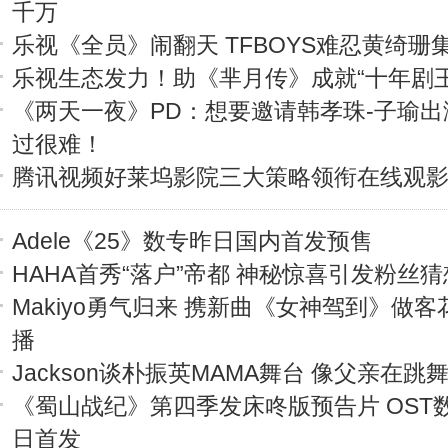
千万
乐视《全员》闹翻天 TFBOYS难忍黄绮珊
乐视生态发力！助《芈月传》成就“十年剧王
《两天一夜》PD：想要邀请韩孝珠-子瑜出
过很难！
腾讯视频好莱坞影院三大策略领衔在线观
Adele《25》数专昨日国内首发预售
HAHA首秀“落户”帝都 神秘惊喜引发粉丝猜
Makiyo勇气归来 携新曲《女神驾到》做客
播
Jackson谈朴振英MAMA舞台 像父亲在跳
《蜀山战纪》第四季发床咚版预告片 OST数
日首发