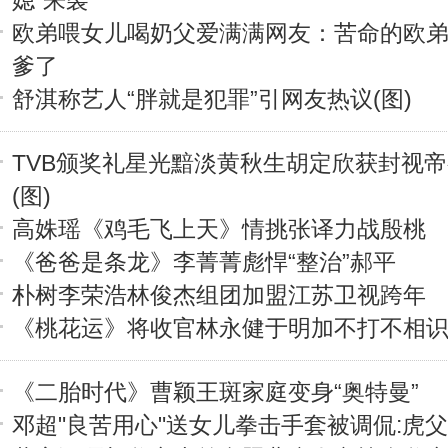
媳"来袭
欧弟喂女儿喝奶父爱满满网友：苦命的欧
爹了
舒淇称艺人“胖就是犯罪”引网友热议(图)
TVB颁奖礼星光黯淡黄秋生胡定欣获封视
(图)
高姝瑶《鸡毛飞上天》情挑张译力战殷桃
《爸爸是条龙》李菁菁彪悍“整治”郝平
朴树李荣浩林俊杰组团加盟江苏卫视跨年
《桃花运》将收官林永健于明加不打不相
《二胎时代》曹颖王斑家庭变身“奥特曼”
邓超"良苦用心"送女儿拳击手套被调侃:虎