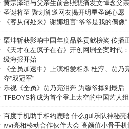
黄宗泽晒与父亲生前合照悲痛发文悼念父
圣诞将至 聚划算邀网友揭开明星圣诞心愿
《客从何处来》谢娜坦言“爷爷是我的偶像”
栗坤斩获影响中国年度品牌贡献榜奖 传播
《天才在左疯子在右》开创网剧全案时代
级海报开始
《全员加速中》上演相爱相杀 杜淳、贾乃
夺“双冠军”
乐视《全员》贾乃亮泪奔 为馨爷撑到最后
TFBOYS将成为首个登上太空的中国艺人
百度手机助手相约鹿晗 什么gui乐队神秘亮
ivvi亮相移动合作伙伴大会 高颜值小骨手