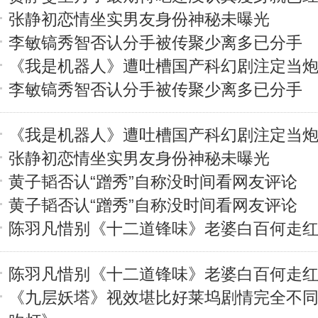
张静初恋情坐实男友身份神秘未曝光
李敏镐秀智否认分手被传聚少离多已分手
《我是机器人》遭吐槽国产科幻剧注定当
李敏镐秀智否认分手被传聚少离多已分手
《我是机器人》遭吐槽国产科幻剧注定当
张静初恋情坐实男友身份神秘未曝光
黄子韬否认“蹭秀”自称没时间看网友评论
黄子韬否认“蹭秀”自称没时间看网友评论
陈羽凡惜别《十二道锋味》老婆白百何走
陈羽凡惜别《十二道锋味》老婆白百何走
《九层妖塔》视效堪比好莱坞剧情完全不