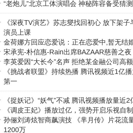
“老炮儿”北京工体演唱会 神秘阵容备受猜测
《深夜TV演艺》苏志燮找回初心 放下架子
演员上课
金荷娜方回应恋爱说：正在恋爱中,暂无结
宋承宪-朴信惠-Rain出席BAZAAR慈善之夜
李英爱因“大长今”名声 拒绝某金融公司高
《挑战者联盟》持续热播 腾讯视频近1亿
第一
《捉妖记》“妖气”不减 腾讯视频播放量近2
《调皮王妃》播放过亿，强势开启乐视自
孙俪刘涛炫智商飙演技 《芈月传》片花流
1200万