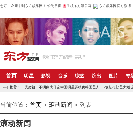
您好，欢迎来到东方娱乐网！
设为首页
手机东方娱乐网
东方娱乐网官方微博
首页
明星
影视
音乐
综艺
演出
图片
专
推荐：
·
吴彦祖：不明白为什么中国明星要模仿韩国艺人
·
袁弘张歆艺大婚现
当前位置：
首页
>
滚动新闻
> 列表
滚动新闻