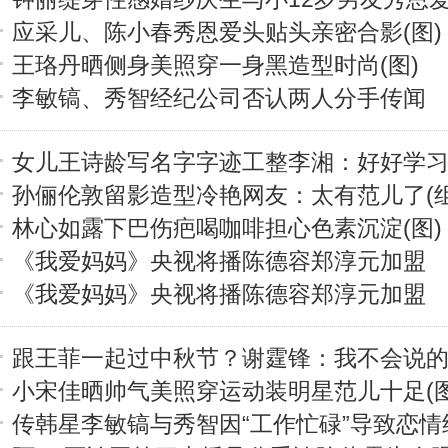
应采儿、陈小春秀恩爱头贴头亲密合影(图)
王珞丹晒侧身美照穿一身黑造型时尚(图)
李敏镐、秀智经纪公司否认两人分手传闻
女儿王诗龄写名字字迹工整李湘：好好学习(
孙俪伦敦留影造型冷艳网友：太有范儿了(组
林心如露下巴伤疤喝咖啡担心色素沉淀(图)
《我爱妈妈》央视将播陈德容郑淳元加盟
《我爱妈妈》央视将播陈德容郑淳元加盟
跟王菲一起过中秋节？谢霆锋：我不会说的(
小宋佳晒帅气美照穿运动装明星范儿十足(图
传韩星李敏镐与秀智因“工作忙碌”导致恋情