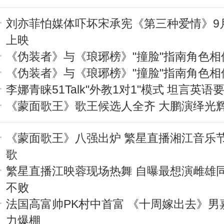
刘亦菲怕媒体吓坏宋承宪《第三种爱情》9月
上映
《伪装者》与《琅琊榜》"撞脸"指南角色相
《伪装者》与《琅琊榜》"撞脸"指南角色相
李娜青睐51Talk"外教1对1"模式 坦言英语
《蒙面歌王》歌王候选人全齐 大鹏演绎光
《蒙面歌王》八强出炉 繁星直播湘江音乐
歌
繁星直播江映蓉现场热舞 自曝最想演雌雄
不败
法国高富帅PK村中首富 《十周嫁出去》男
力爆棚