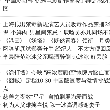
"中国影协杯"优秀电影剧作揭晓邹静之感谢
图
上海拟出禁毒新规演艺人员吸毒作品禁播3
揭"小鲜肉"男星间禁忌：鹿晗吴亦凡同场不
《港囧》《妖塔》《既然青春》领衔十月
网曝胡彦斌郑爽分手 经纪人：不太方便回
李晨陪范冰冰父亲喝酒醉倒 范冰冰:好丢脸
《诡打墙》今映 “高浓度颜值”惊悚片踏血
《囧贼》定档10.30 中国版速度与激情挑
点
慈善之夜数“星星” 自拍刷屏为爱而战
初为人父难掩喜悦 陈一冰高调感谢妻子