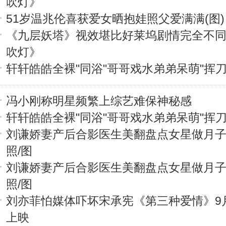
吹灯》
51岁温兆伦喜获爱女晒抱娃照父爱满满(图)
《九层妖塔》视效堪比好莱坞剧情完全不
吹灯》
轩轩皓皓全裸"同浴"哥哥戏水弟弟呆萌"挥刀
冯小刚称明星频繁上综艺难保神秘感
轩轩皓皓全裸"同浴"哥哥戏水弟弟呆萌"挥刀
刘谦娇妻产后合影医生美翻盘点女星做月
照/图
刘谦娇妻产后合影医生美翻盘点女星做月
照/图
刘亦菲怕媒体吓坏宋承宪《第三种爱情》9月
上映