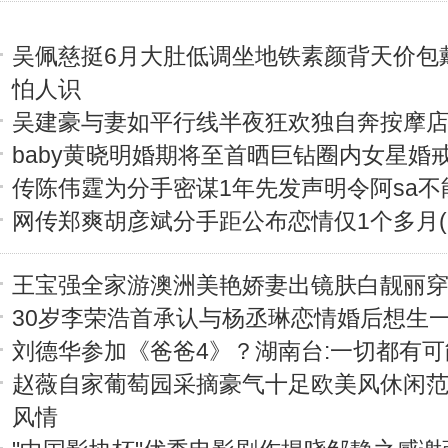
吴佩慈挺6月大肚低调坐地铁素颜背天价包
怕人识
吴建豪与妻如平行线半夜狂欢独自奔按摩
baby黄晓明婚期将至首晒巨钻圈内女星婚
传陈伟霆为分手密谋1年先发声明令阿sa不
网传郑爽胡彦斌分手距公布恋情仅1个多月(
王宝强全家游澳洲美艳娇妻出镜肤白靓丽
30岁李荣浩首承认与杨丞琳恋情婚后想生
刘德华参加《爸爸4》？湖南台:一切都有可能
赵薇自家葡萄园采摘豪气十足欧美风休闲
风情