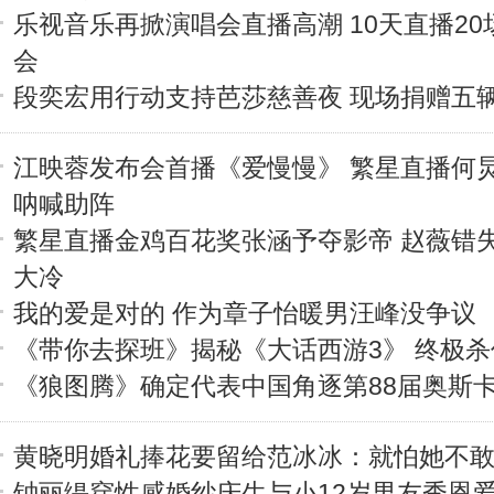
乐视音乐再掀演唱会直播高潮 10天直播20
会
段奕宏用行动支持芭莎慈善夜 现场捐赠五
江映蓉发布会首播《爱慢慢》 繁星直播何
呐喊助阵
繁星直播金鸡百花奖张涵予夺影帝 赵薇错
大冷
我的爱是对的 作为章子怡暖男汪峰没争议
《带你去探班》揭秘《大话西游3》 终极杀
《狼图腾》确定代表中国角逐第88届奥斯
黄晓明婚礼捧花要留给范冰冰：就怕她不
钟丽缇穿性感婚纱庆生与小12岁男友秀恩爱