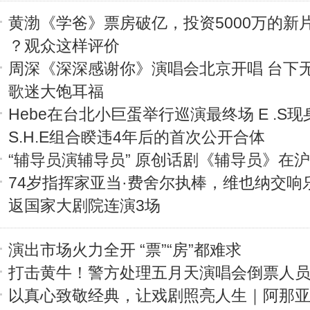
黄渤《学爸》票房破亿，投资5000万的新
？观众这样评价
周深《深深感谢你》演唱会北京开唱 台下
歌迷大饱耳福
Hebe在台北小巨蛋举行巡演最终场 E .S
S.H.E组合睽违4年后的首次公开合体
“辅导员演辅导员” 原创话剧《辅导员》在
74岁指挥家亚当·费舍尔执棒，维也纳交响
返国家大剧院连演3场
演出市场火力全开 “票”“房”都难求
打击黄牛！警方处理五月天演唱会倒票人员
以真心致敬经典，让戏剧照亮人生｜阿那