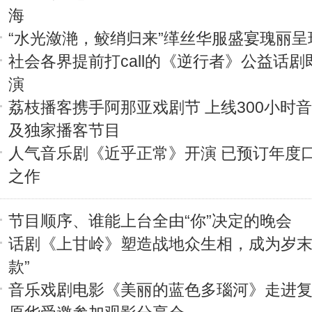
海
“水光潋滟，鲛绡归来”缂丝华服盛宴瑰丽呈
社会各界提前打call的《逆行者》公益话剧
演
荔枝播客携手阿那亚戏剧节 上线300小时
及独家播客节目
人气音乐剧《近乎正常》开演 已预订年度
之作
节目顺序、谁能上台全由“你”决定的晚会
话剧《上甘岭》塑造战地众生相，成为岁末
款”
音乐戏剧电影《美丽的蓝色多瑙河》走进