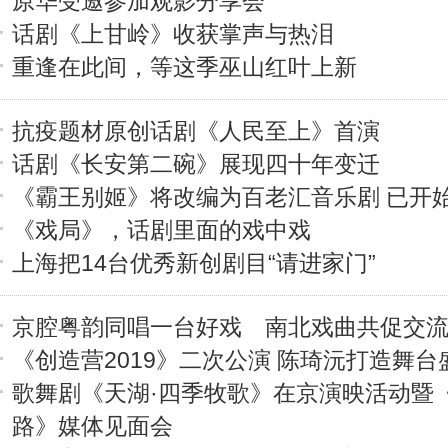
原华受邀参加观影分享会
话剧《上甘岭》收获掌声与热泪
重逢在此间，等这季巫山红叶上新
抗疫题材原创话剧《人民至上》首演
话剧《长安第二碗》展现四十年变迁
《霸王别姬》将改编为百老汇音乐剧 已开
《戏局》，话剧里面的戏中戏
上海把14台优秀新创剧目“请进家门”
京腔粤韵同唱一台好戏 南北戏曲共促交
《创造营2019》二次公演 陈琦沅打造舞台
歌舞剧《天湖·四季牧歌》在京演映活动暨
路》媒体见面会