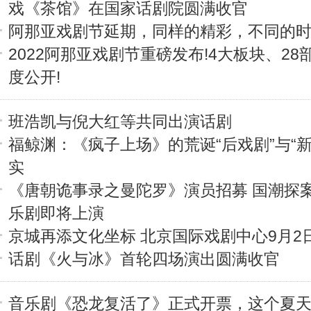
戏《茶馆》在国家话剧院圆满收官
阿那亚戏剧节延期，同样的精彩，不同的
2022阿那亚戏剧节重磅发布!4大板块、28
度公开!
班浩凯与倪大红等共同出演话剧
福鲸渊：《疯子上场》的荒诞“后戏剧”与“新
实
《唐朝诡事录之曼陀罗》演员招募 国潮探
乐剧即将上演
京城再添文化坐标 北京国际戏剧中心9月2
话剧《火与冰》首轮四场演出圆满收官
音乐剧《恐龙复活了》正式开票，这个夏