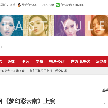
乐网官方微博
网站合作QQ：10723389
合作微信：linyikiki
艺
演出
图片
专题
明星公益
东方明星馆
滚动新
一假期大片争攀高峰
·
有意不搞笑的葛优，观众认吗
热
目《梦幻彩云南》上演
1