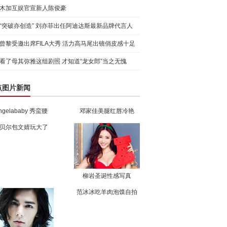
木加互娱官宣新人陈俊豪
“突破亦创造” 刘亦菲出任阿迪达斯最新品牌代言人
引爆
曾黎受邀出席FILA大秀 活力高马尾出镜俏皮感十足
看了母其弥雅这组剧照 才知道“龙女郎”当之无愧
点图片新闻
ngelababy 秀蛮腰
邓家佳美腿红唇冷艳
贝尔包文婧玩大了
柳岩圣诞性感写真
范冰冰吃羊肉泡馍自拍