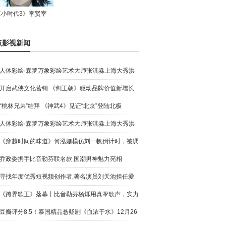
《小时代3》李贤宰
点影视新闻
人体彩绘·森罗万象彩绘艺术大师张淇淼上海大秀洪
荒宇宙
开启武侠文化营销 《剑王朝》驱动品牌价值新增长
“桃林兄弟”结拜 《神武4》见证“北京”登陆北极
人体彩绘·森罗万象彩绘艺术大师张淇淼上海大秀洪
荒宇宙
《穿越时间的味道》何泓姗模仿刘一帆倒计时，被调
侃“学人
乔政委携手比音勒芬联名款 国潮男神魅力亮相
寻找年度优秀短视频创作者,著名演员刘天池担任爱
奇艺号"奇
《跨界歌王》落幕丨比音勒芬杨烁用真挚歌声，实力
圈粉!
豆瓣评分8.5！泰国精品悬疑剧《血浓于水》12月26