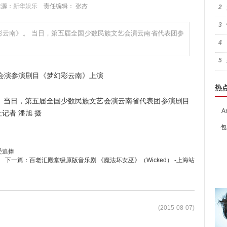
 来源：
新华娱乐
责任编辑： 张杰
2
3
幻彩云南》。 当日，第五届全国少数民族文艺会演云南省代表团参
4
5
热
 当日，第五届全国少数民族文艺会演云南省代表团参演剧目
A
记者 潘旭 摄
包
受追捧
下一篇：
百老汇殿堂级原版音乐剧 《魔法坏女巫》（Wicked） -上海站
(2015-08-07)