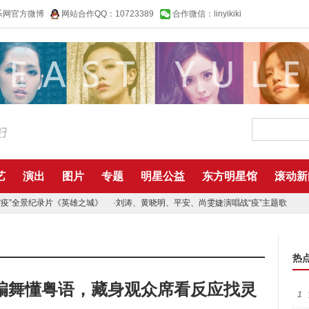
乐网官方微博
网站合作QQ：10723389
合作微信：linyikiki
艺
演出
图片
专题
明星公益
东方明星馆
滚动新
“疫”全景纪录片《英雄之城》
·
刘涛、黄晓明、平安、尚雯婕演唱战“疫”主题歌
热
编舞懂粤语，藏身观众席看反应找灵
1