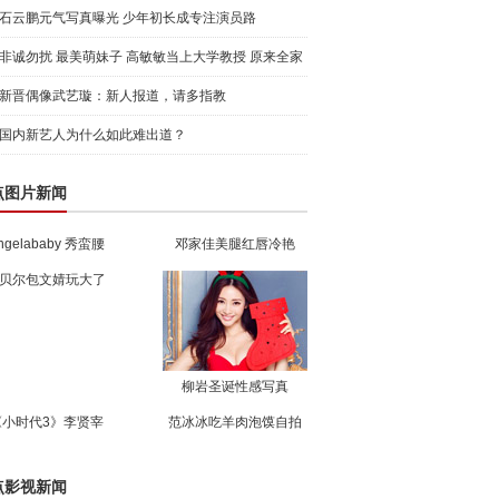
石云鹏元气写真曝光 少年初长成专注演员路
非诚勿扰 最美萌妹子 高敏敏当上大学教授 原来全家
都是
新晋偶像武艺璇：新人报道，请多指教
国内新艺人为什么如此难出道？
点图片新闻
ngelababy 秀蛮腰
邓家佳美腿红唇冷艳
贝尔包文婧玩大了
柳岩圣诞性感写真
《小时代3》李贤宰
范冰冰吃羊肉泡馍自拍
点影视新闻