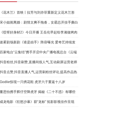
《花木兰》首映丨拉芳与刘亦菲重新定义花木兰形
象！
宋小姐闹离婚：剧情太爽不拖沓，女霸总开挂手撕白
莲花
《哎呀好身材2》今日开播 王岳伦早起给李湘做烤肉
迷雾剧场新剧《谁是凶手》阵容曝光 爱奇艺持续发
力精品剧
百家电台“云集结”携手开启中央广播电视总台《云端
音乐季
抖音粉丝,抖音刷赞,直播间假人气,互动刷屏运营老师
都是这
抖音点赞,抖音直播人气,运营刷粉丝评论,提高作品热
度我们
Godlie惊现一只绣花鞋 虎牙六子重返十八岁
董思怡携手辉仔空降虎牙 揭秘《二十不惑》有哪些
细思极恐
成龙电影《狂怒沙暴》获“龙标” 拓影影视佳作呈现