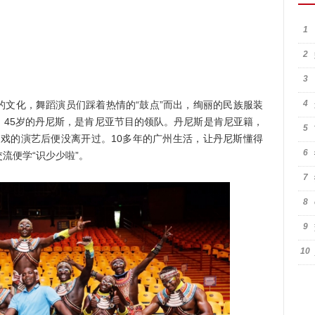
1
2
3
4
化，舞蹈演员们踩着热情的“鼓点”而出，绚丽的民族服装
。45岁的丹尼斯，是肯尼亚节目的领队。丹尼斯是肯尼亚籍，
5
大马戏的演艺后便没离开过。10多年的广州生活，让丹尼斯懂得
6
流便学“识少少啦”。
7
8
9
10