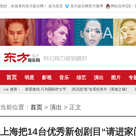
您好，欢迎来到东方娱乐网！
设为首页
东方娱乐网官方微博
网站合作QQ：10
首页
明星
影视
音乐
综艺
演出
图片
专
推荐：
·
群星集结 只为国际护士节
·
武汉战“疫”全景纪录片《英雄之城》
·
当前位置：
首页
>
演出
> 正文
上海把14台优秀新创剧目“请进家