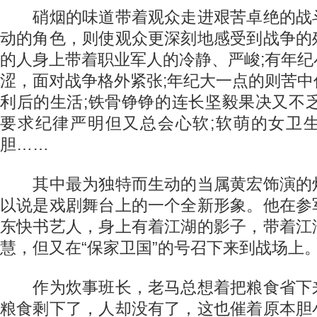
硝烟的味道带着观众走进艰苦卓绝的战
动的角色，则使观众更深刻地感受到战争的
的人身上带着职业军人的冷静、严峻;有年
涩，面对战争格外紧张;年纪大一点的则苦
利后的生活;铁骨铮铮的连长坚毅果决又不
要求纪律严明但又总会心软;软萌的女卫
胆……
其中最为独特而生动的当属黄宏饰演的
以说是戏剧舞台上的一个全新形象。他在参
东快书艺人，身上有着江湖的影子，带着江
慧，但又在“保家卫国”的号召下来到战场上
作为炊事班长，老马总想着把粮食省下
粮食剩下了，人却没有了，这也催着原本胆