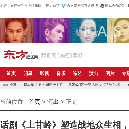
您好，欢迎来到东方娱乐网！
设为首页
东方娱乐网官方微博
网站合作QQ：10
首页
明星
影视
音乐
综艺
演出
图片
专
推荐：
·
群星集结 只为国际护士节
·
武汉战“疫”全景纪录片《英雄之城》
·
当前位置：
首页
>
演出
> 正文
话剧《上甘岭》塑造战地众生相