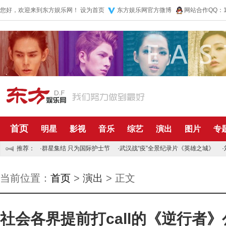
您好，欢迎来到东方娱乐网！
设为首页
东方娱乐网官方微博
网站合作QQ：10
首页
明星
影视
音乐
综艺
演出
图片
专
推荐：
·
群星集结 只为国际护士节
·
武汉战“疫”全景纪录片《英雄之城》
·
当前位置：
首页
>
演出
> 正文
社会各界提前打call的《逆行者