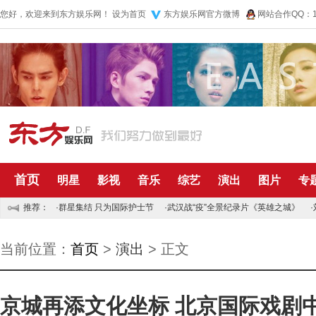
您好，欢迎来到东方娱乐网！
设为首页
东方娱乐网官方微博
网站合作QQ：10
首页
明星
影视
音乐
综艺
演出
图片
专
推荐：
·
群星集结 只为国际护士节
·
武汉战“疫”全景纪录片《英雄之城》
·
当前位置：
首页
>
演出
> 正文
京城再添文化坐标 北京国际戏剧中