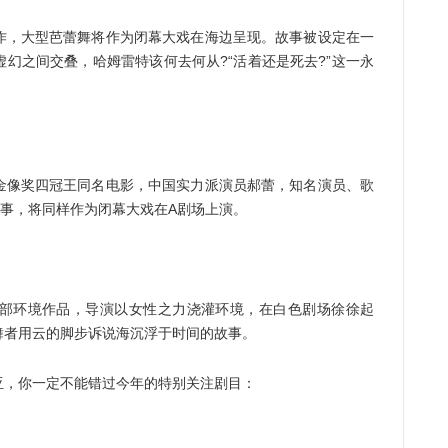
，大型芭蕾舞将作为闭幕大戏在海边呈现。故事被设定在一
幻之间交叠，哈姆雷特该何去何从?“活着还是死去?”这一永
像奖四冠王同名电影，中国实力派演员郝蕾，知名演员、歌
故事，将同样作为闭幕大戏在A剧场上演。
环境作品，导演以女性之力浇灌环境，在白色剧场徐徐起
舞者用云的脚步诉说海沉浮于时间的故事。
，你一定不能错过今年的特别关注剧目：