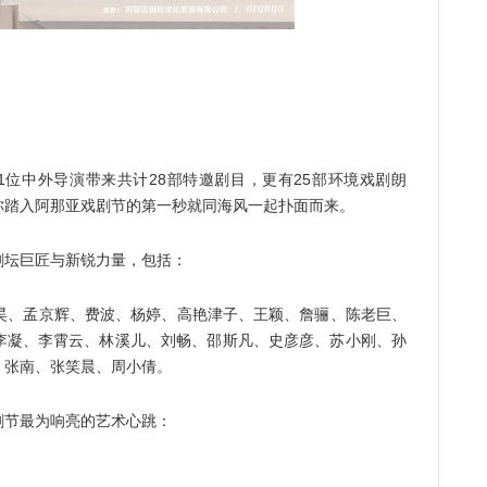
位中外导演带来共计28部特邀剧目，更有25部环境戏剧朗
你踏入阿那亚戏剧节的第一秒就同海风一起扑面而来。
坛巨匠与新锐力量，包括：
昊、孟京辉、费波、杨婷、高艳津子、王颖、詹骊、陈老巨、
李凝、李霄云、林溪儿、刘畅、邵斯凡、史彦彦、苏小刚、孙
、张南、张笑晨、周小倩。
节最为响亮的艺术心跳：