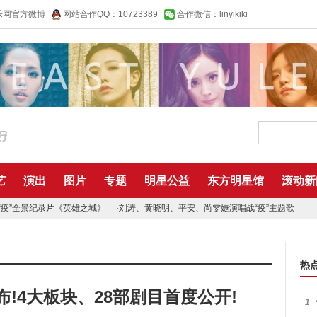
乐网官方微博
网站合作QQ：10723389
合作微信：linyikiki
艺
演出
图片
专题
明星公益
东方明星馆
滚动新
“疫”全景纪录片《英雄之城》
·
刘涛、黄晓明、平安、尚雯婕演唱战“疫”主题歌
热
布!4大板块、28部剧目首度公开!
1