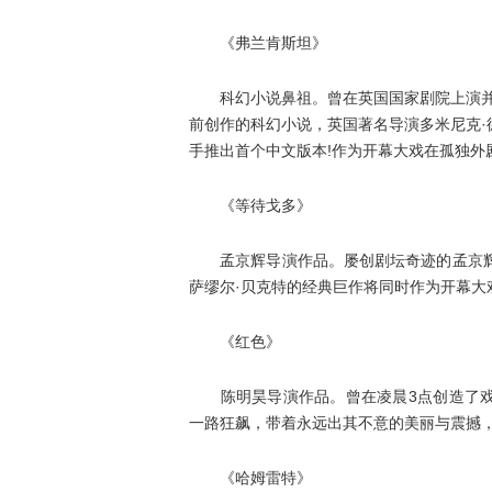
《弗兰肯斯坦》
科幻小说鼻祖。曾在英国国家剧院上演并风
前创作的科幻小说，英国著名导演多米尼克
手推出首个中文版本!作为开幕大戏在孤独外
《等待戈多》
孟京辉导演作品。屡创剧坛奇迹的孟京辉以
萨缪尔·贝克特的经典巨作将同时作为开幕大
《红色》
陈明昊导演作品。曾在凌晨3点创造了戏
一路狂飙，带着永远出其不意的美丽与震撼
《哈姆雷特》