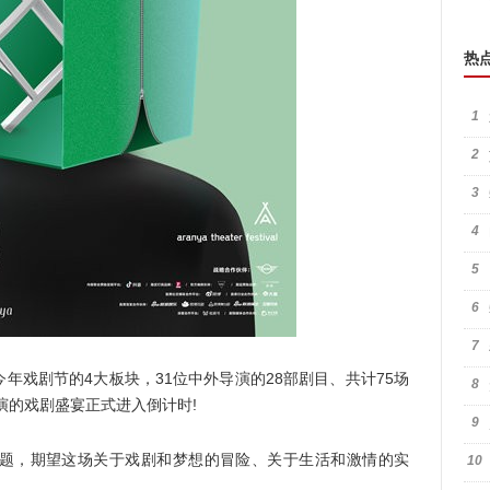
热
1
2
3
4
5
6
7
年戏剧节的4大板块，31位中外导演的28部剧目、共计75场
8
演的戏剧盛宴正式进入倒计时!
9
主题，期望这场关于戏剧和梦想的冒险、关于生活和激情的实
10