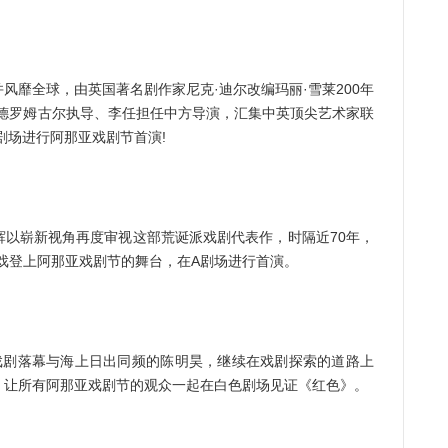
靡全球，由英国著名剧作家尼克·迪尔改编玛丽·雪莱200年
·德罗姆古尔执导、李任担任中方导演，汇集中英顶尖艺术家联
剧场进行阿那亚戏剧节首演!
崭新视角再度审视这部荒诞派戏剧代表作，时隔近70年，
戏登上阿那亚戏剧节的舞台，在A剧场进行首演。
剧落幕与海上日出同频的陈明昊，继续在戏剧探索的道路上
，让所有阿那亚戏剧节的观众一起在白色剧场见证《红色》。