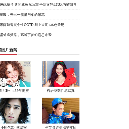
彼此扶持 共同成长 冠军组合隋文静&韩聪的坚韧与
辉煌
董璇，开出一簇坚与柔的繁花
宋雨琦春夏个性OOTD 戴上雷朋#本色登场
坚韧追梦路，高瀚宇梦幻霸总来袭
点图片新闻
祖儿Twins22年闺蜜
柳岩圣诞性感写真
《小时代3》李贤宰
何炅摆造型搞笑被拍