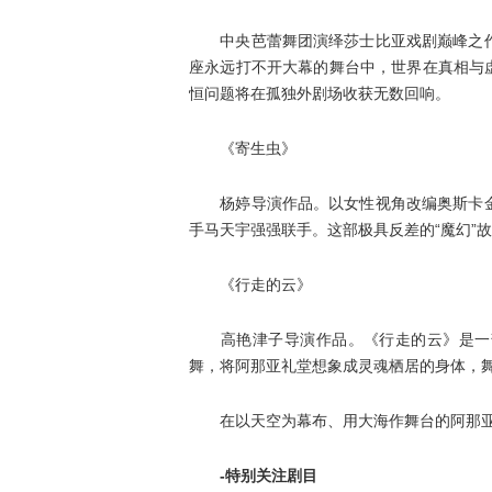
中央芭蕾舞团演绎莎士比亚戏剧巅峰之作
座永远打不开大幕的舞台中，世界在真相与虚
恒问题将在孤独外剧场收获无数回响。
《寄生虫》
杨婷导演作品。以女性视角改编奥斯卡金
手马天宇强强联手。这部极具反差的“魔幻”
《行走的云》
高艳津子导演作品。《行走的云》是一部
舞，将阿那亚礼堂想象成灵魂栖居的身体，
在以天空为幕布、用大海作舞台的阿那亚
-特别关注剧目