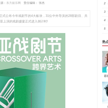
 来源：
东方娱乐网
责任编辑： 张杰
2
3
剧节正式公布今年戏剧节的4大板块，31位中外导演的28部剧目、共
4
那亚上演的戏剧盛宴正式进入倒计时!
5
热
容