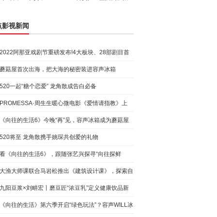
点影视新闻
2022阿那亚戏剧节重磅发布!4大板块、28部剧目首
度公开!
蘑菇屋首次出海，把大海的秘密装进容声冰箱
520一起“糖个恋爱” 龙角散成告白必备
PROMESSA·周生生暖心微电影《爱情请指教》上
线，与毛不易
《向往的生活6》今晚“再”见，容声冰箱成为蘑菇屋
养鲜好
520将至 龙角散携手姚琛共创爱的礼物
看《向往的生活6》，跟随张艺兴探寻“向往探鲜
官”的秘密
大渔大师课联合马岩松推出《建筑设计课》，探索自
然与建筑
九阳豆浆×刘畊宏丨磨豆匠“浓豆乳”定义健康饮品新
标准
《向往的生活》第六季开启“绿色玩法”？容声WILL冰