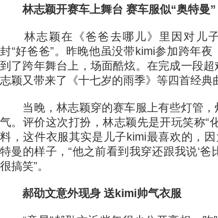
林志颖开赛车上舞台 赛车服似“奥特曼”
林志颖在《爸爸去哪儿》里因对儿子K
封“好爸爸”。昨晚他虽没带kimi参加跨年
到了跨年舞台上，场面酷炫。在完成一段超
志颖又带来了《十七岁的雨季》等四首经典
当晚，林志颖穿的赛车服上有些灯管，
气。评价这次打扮，林志颖先是开玩笑称“
料，这件衣服其实是儿子kimi最喜欢的，因为
特曼的样子，“他之前看到我穿还跟我说‘爸
很搞笑”。
郝劭文意外现身 送kimi帅气衣服