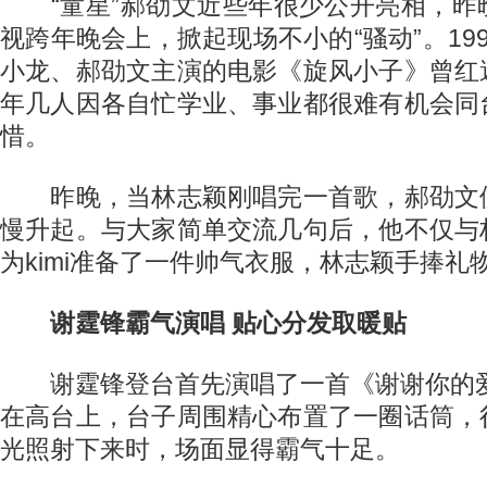
“童星”郝劭文近些年很少公开亮相，昨
视跨年晚会上，掀起现场不小的“骚动”。19
小龙、郝劭文主演的电影《旋风小子》曾红
年几人因各自忙学业、事业都很难有机会同
惜。
昨晚，当林志颖刚唱完一首歌，郝劭文
慢升起。与大家简单交流几句后，他不仅与
为kimi准备了一件帅气衣服，林志颖手捧礼物
谢霆锋霸气演唱 贴心分发取暖贴
谢霆锋登台首先演唱了一首《谢谢你的爱1
在高台上，台子周围精心布置了一圈话筒，
光照射下来时，场面显得霸气十足。