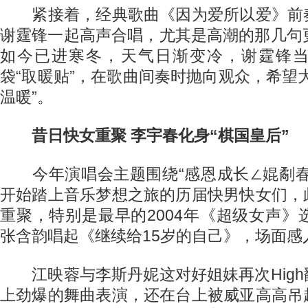
紧接着，经典歌曲《因为爱所以爱》前
谢霆锋一起高声合唱，尤其是高潮的那几句更
如今已进寒冬，天气日渐变冷，谢霆锋
袋“取暖贴”，在歌曲间奏时抛向观众，希望
温暖”。
昔日快女重聚 李宇春化身“棋国皇后”
今年演唱会主题围绕“感恩成长∠婫劀春
开始踏上音乐梦想之旅的历届快男快女们，
重聚，特别是最早的2004年《超级女声》
张含韵唱起《继续给15岁的自己》，场面感
江映蓉与李斯丹妮这对好姐妹再次High
上劲爆的舞曲表演，还在台上被威亚高高吊