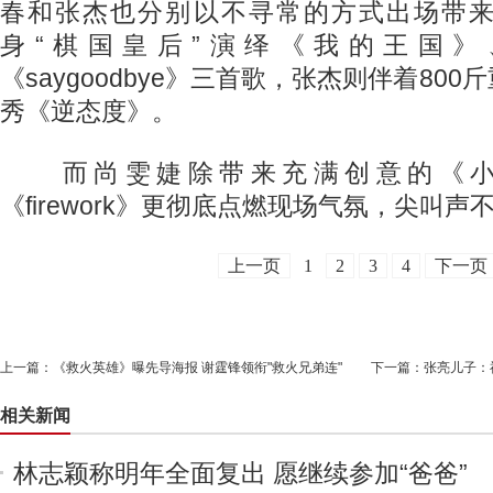
春和张杰也分别以不寻常的方式出场带
身“棋国皇后”演绎《我的王国》、《c
《saygoodbye》三首歌，张杰则伴着80
秀《逆态度》。
而尚雯婕除带来充满创意的《小
《firework》更彻底点燃现场气氛，尖叫声
上一页
1
2
3
4
下一页
上一篇：
《救火英雄》曝先导海报 谢霆锋领衔"救火兄弟连"
下一篇：
张亮儿子：祝
相关新闻
林志颖称明年全面复出 愿继续参加“爸爸”