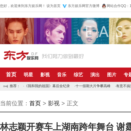
您好，欢迎来到东方娱乐网！
设为首页
东方娱乐网官方微博
网站合作QQ：10
首页
明星
影视
音乐
综艺
演出
图片
专
推荐：
·
《我和我的祖国》幕后全纪录
·
十一假期大片争攀高峰
·
有意不搞
当前位置：
首页
>
影视
> 正文
林志颖开赛车上湖南跨年舞台 谢