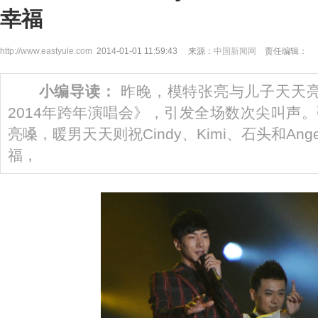
幸福
http://www.eastyule.com
2014-01-01 11:59:43 来源：
中国新闻网
责任编辑：
小编导读：
昨晚，模特张亮与儿子天天亮相
2014年跨年演唱会》，引发全场数次尖叫声
亮嗓，暖男天天则祝Cindy、Kimi、石头和An
福，