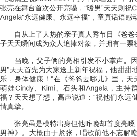
张亮在舞台首次公开亮嗓，“暖男”天天则祝Cin
Angela“永远健康、永远幸福”，童真话语感
自从上了大热的亲子真人秀节目《爸爸
子天天瞬间成为众人追捧对象，并拥有一票
当晚，父子俩的亮相引发不小掌声。因
男”天天首先为大家送上新年祝福，他甜甜
乐，身体健康！”在《爸爸去哪儿》里，天
萌娃Cindy、Kimi、石头和Angela，
福？天天想了想，高声说道：“祝他们永远
情真挚。
张亮虽是模特出身但他昨晚却首度亮嗓
男神》。大概由于紧张，唱歌前他不忘解嘲