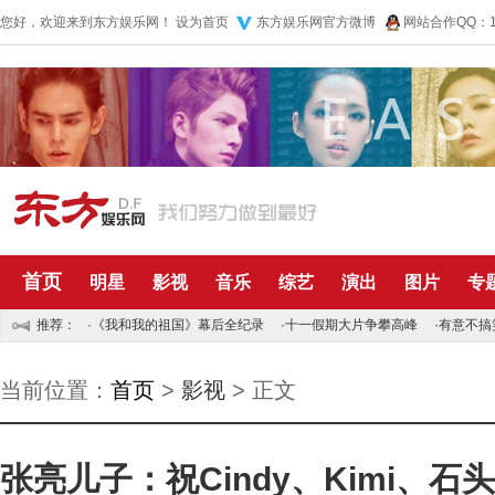
您好，欢迎来到东方娱乐网！
设为首页
东方娱乐网官方微博
网站合作QQ：10
首页
明星
影视
音乐
综艺
演出
图片
专
推荐：
·
《我和我的祖国》幕后全纪录
·
十一假期大片争攀高峰
·
有意不搞
当前位置：
首页
>
影视
> 正文
张亮儿子：祝Cindy、Kimi、石头