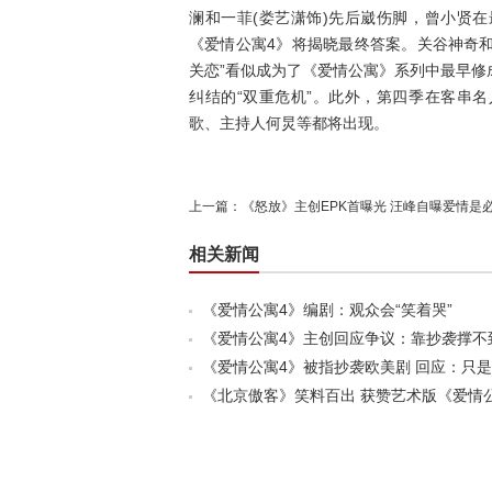
澜和一菲(娄艺潇饰)先后崴伤脚，曾小贤
《爱情公寓4》将揭晓最终答案。关谷神奇和
关恋”看似成为了《爱情公寓》系列中最早
纠结的“双重危机”。此外，第四季在客串
歌、主持人何炅等都将出现。
上一篇：
《怒放》主创EPK首曝光 汪峰自曝爱情是
相关新闻
《爱情公寓4》编剧：观众会“笑着哭”
《爱情公寓4》主创回应争议：靠抄袭撑不到
《爱情公寓4》被指抄袭欧美剧 回应：只
《北京傲客》笑料百出 获赞艺术版《爱情