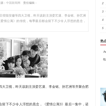
 来源：
中国新闻网
责任编辑：
2
3
日登陆安徽等四大卫视，昨天该剧主演娄艺潇、李金铭、孙艺洲
4
爱情公寓》的传统，每季最后都会留下不少令人浮想的悬念，
5
热
A
包
四大卫视，昨天该剧主演娄艺潇、李金铭、孙艺洲等齐聚合肥
留下不少令人浮想的悬念，《爱情公寓3》最后一集中，诺