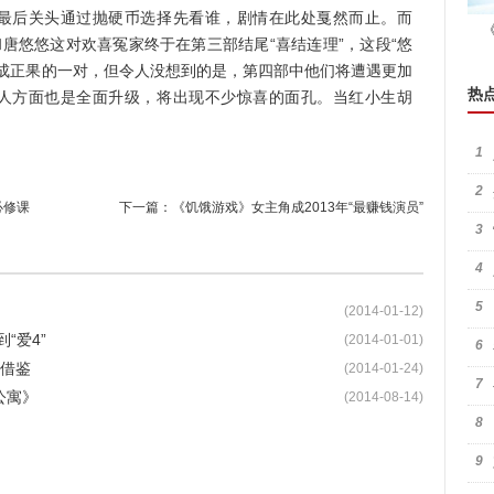
在最后关头通过抛硬币选择先看谁，剧情在此处戛然而止。而
唐悠悠这对欢喜冤家终于在第三部结尾“喜结连理”，这段“悠
修成正果的一对，但令人没想到的是，第四部中他们将遭遇更加
热
名人方面也是全面升级，将出现不少惊喜的面孔。当红小生胡
1
2
必修课
下一篇：
《饥饿游戏》女主角成2013年“最赚钱演员”
3
4
5
(2014-01-12)
“爱4”
(2014-01-01)
6
是借鉴
(2014-01-24)
7
公寓》
(2014-08-14)
8
9