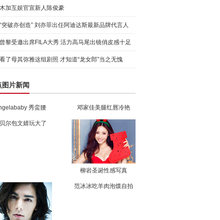
木加互娱官宣新人陈俊豪
“突破亦创造” 刘亦菲出任阿迪达斯最新品牌代言人
引爆
曾黎受邀出席FILA大秀 活力高马尾出镜俏皮感十足
看了母其弥雅这组剧照 才知道“龙女郎”当之无愧
点图片新闻
ngelababy 秀蛮腰
邓家佳美腿红唇冷艳
贝尔包文婧玩大了
柳岩圣诞性感写真
范冰冰吃羊肉泡馍自拍