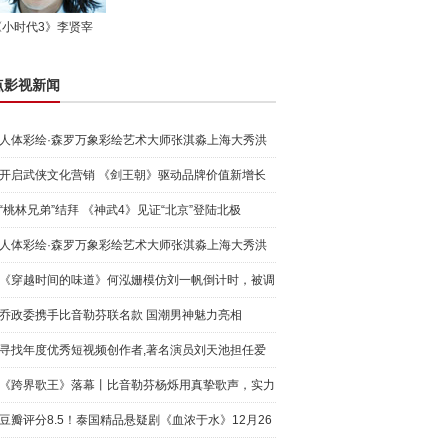
《小时代3》李贤宰
点影视新闻
人体彩绘·森罗万象彩绘艺术大师张淇淼上海大秀洪
荒宇宙
开启武侠文化营销 《剑王朝》驱动品牌价值新增长
“桃林兄弟”结拜 《神武4》见证“北京”登陆北极
人体彩绘·森罗万象彩绘艺术大师张淇淼上海大秀洪
荒宇宙
《穿越时间的味道》何泓姗模仿刘一帆倒计时，被调
侃“学人
乔政委携手比音勒芬联名款 国潮男神魅力亮相
寻找年度优秀短视频创作者,著名演员刘天池担任爱
奇艺号"奇
《跨界歌王》落幕丨比音勒芬杨烁用真挚歌声，实力
圈粉!
豆瓣评分8.5！泰国精品悬疑剧《血浓于水》12月26