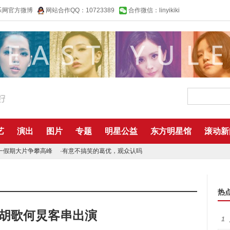
乐网官方微博
网站合作QQ：10723389
合作微信：linyikiki
艺
演出
图片
专题
明星公益
东方明星馆
滚动新
一假期大片争攀高峰
·
有意不搞笑的葛优，观众认吗
热
 胡歌何炅客串出演
1