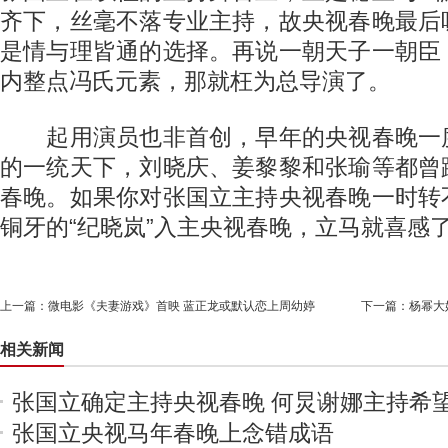
齐下，丝毫不落专业主持，故央视春晚最后
是情与理皆通的选择。再说一朝天子一朝臣
内整点冯氏元素，那就枉为总导演了。
起用演员也非首创，早年的央视春晚一
的一统天下，刘晓庆、姜黎黎和张瑜等都曾
春晚。如果你对张国立主持央视春晚一时转
铜牙的“纪晓岚”入主央视春晚，立马就喜感
上一篇：
微电影《夫妻游戏》首映 蓝正龙或默认恋上周幼婷
下一篇：
杨幂大
相关新闻
张国立确定主持央视春晚 何炅谢娜主持希
张国立央视马年春晚上念错成语