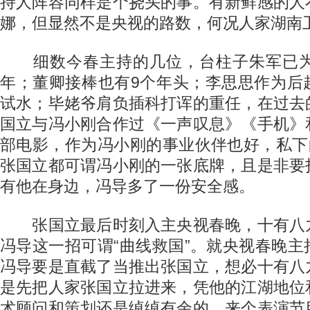
持人阵容同样是个挠头的事。有新鲜感的人
娜，但显然不是央视的路数，何况人家湖南
细数今春主持的几位，台柱子朱军已为
年；董卿接棒也有9个年头；李思思作为后
试水；毕姥爷肩负插科打诨的重任，在过去
国立与冯小刚合作过《一声叹息》《手机》
部电影，作为冯小刚的事业伙伴也好，私下
张国立都可谓冯小刚的一张底牌，且是非要
有他在身边，冯导多了一份安全感。
张国立最后时刻入主央视春晚，十有八
冯导这一招可谓“曲线救国”。就央视春晚
冯导要是直截了当推出张国立，想必十有八
是先把人家张国立拉进来，凭他的江湖地位
术顾问和策划还是绰绰有余的，来个表演节