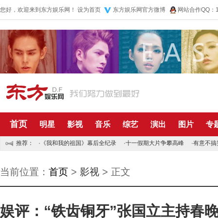
您好，欢迎来到东方娱乐网！
设为首页
东方娱乐网官方微博
网站合作QQ：10
首页
明星
影视
音乐
综艺
演出
图片
专
推荐：
·
《我和我的祖国》幕后全纪录
·
十一假期大片争攀高峰
·
有意不搞
当前位置：
首页
>
影视
> 正文
娱评：“铁齿铜牙”张国立主持春