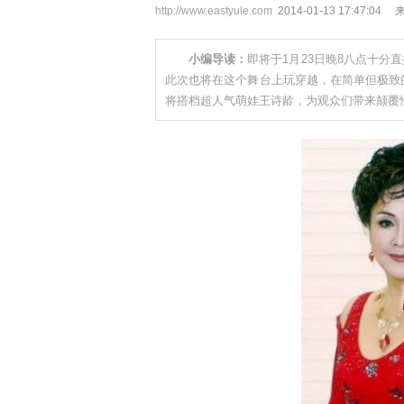
http://www.eastyule.com
2014-01-13 17:47:04
小编导读：
即将于1月23日晚8八点十
此次也将在这个舞台上玩穿越，在简单但极致
将搭档超人气萌娃王诗龄，为观众们带来颠覆