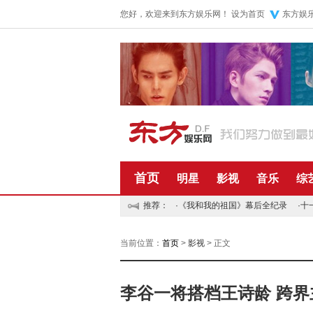
您好，欢迎来到东方娱乐网！
设为首页
东方娱
首页
明星
影视
音乐
综
推荐：
·
《我和我的祖国》幕后全纪录
·
十
当前位置：
首页
>
影视
> 正文
李谷一将搭档王诗龄 跨