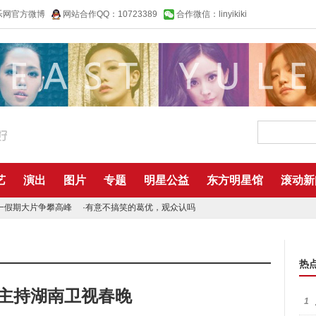
乐网官方微博
网站合作QQ：10723389
合作微信：linyikiki
艺
演出
图片
专题
明星公益
东方明星馆
滚动新
一假期大片争攀高峰
·
有意不搞笑的葛优，观众认吗
热
界主持湖南卫视春晚
1