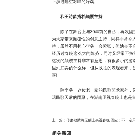
上演过隔空对唱的好戏。
和王诗龄搭档颠覆主持
除了在舞台上与30年前的自己，再次隔空
为大家带来颠覆性的创意主持，同样非常令
持，虽然不用担心李谷一会紧张，但她会不
经历过春晚这么大的阵势，同时又经常不按
这次的颠覆主持非常有意思，有很多小的游
里到底卖的什么样，但从以往的表现看来，
喜!
除李谷一这位老一辈的民歌艺术家外，还
籍民歌天后的团聚，在湖南卫视春晚上也是
上一篇：
传萧敬腾将无酬上央视春晚 回应：不一定
相关新闻