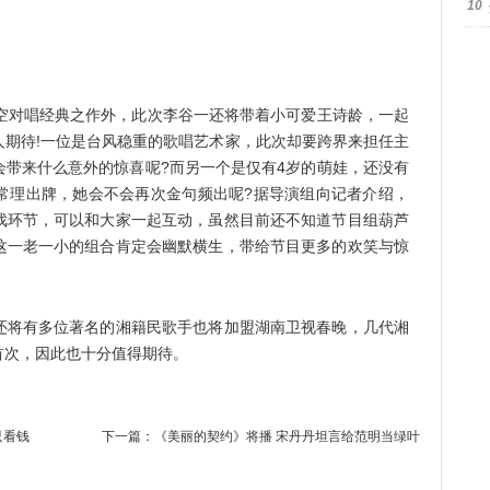
10
对唱经典之作外，此次李谷一还将带着小可爱王诗龄，一起
人期待!一位是台风稳重的歌唱艺术家，此次却要跨界来担任主
会带来什么意外的惊喜呢?而另一个是仅有4岁的萌娃，还没有
常理出牌，她会不会再次金句频出呢?据导演组向记者介绍，
戏环节，可以和大家一起互动，虽然目前还不知道节目组葫芦
这一老一小的组合肯定会幽默横生，带给节目更多的欢笑与惊
将有多位著名的湘籍民歌手也将加盟湖南卫视春晚，几代湘
首次，因此也十分值得期待。
只看钱
下一篇：
《美丽的契约》将播 宋丹丹坦言给范明当绿叶