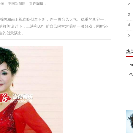
 来源：
中国新闻网
责任编辑：
2
3
分直播的湖南卫视春晚创意不断，连一贯台风大气、稳重的李谷一，
4
的舞美设计下，上演和30年前自己隔空对唱的一幕好戏，同时还
性的创意演出。
5
热
A
包