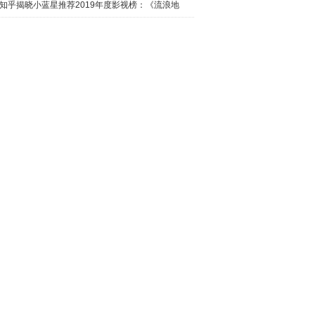
日西瓜视
知乎揭晓小蓝星推荐2019年度影视榜：《流浪地
球》最热