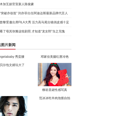
木加互娱官宣新人陈俊豪
“突破亦创造” 刘亦菲出任阿迪达斯最新品牌代言人
引爆
曾黎受邀出席FILA大秀 活力高马尾出镜俏皮感十足
看了母其弥雅这组剧照 才知道“龙女郎”当之无愧
点图片新闻
ngelababy 秀蛮腰
邓家佳美腿红唇冷艳
贝尔包文婧玩大了
柳岩圣诞性感写真
范冰冰吃羊肉泡馍自拍