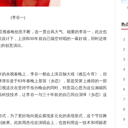
(李谷一)
热
卫视春晚创意不断，连一贯台风大气、稳重的李谷一，此次也
美设计下，上演和30年前自己隔空对唱的一幕好戏，同时还将
1
性的创意演出。
2
3
4
的央视春晚上，李谷一都会上演压轴大戏《难忘今宵》，但
5
津津乐道于83年春晚上那首《乡恋》，那是荧屏上难得的一部
卫视这次在坚持节俭办晚会的同时，特意花心思为这位湘籍民
6
高科技技术，让李谷一与三十年前的自己同台演绎《乡恋》这
7
8
式，为了更好地向观众展现多元化的表现形式，这个节目舞
9
别效果。此前周杰伦在演唱会上，也曾利用这一技术和邓丽君