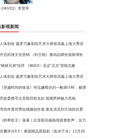
《小时代3》李贤宰
点影视新闻
人体彩绘·森罗万象彩绘艺术大师张淇淼上海大秀洪
荒宇宙
开启武侠文化营销 《剑王朝》驱动品牌价值新增长
“桃林兄弟”结拜 《神武4》见证“北京”登陆北极
人体彩绘·森罗万象彩绘艺术大师张淇淼上海大秀洪
荒宇宙
《穿越时间的味道》何泓姗模仿刘一帆倒计时，被调
侃“学人
乔政委携手比音勒芬联名款 国潮男神魅力亮相
寻找年度优秀短视频创作者,著名演员刘天池担任爱
奇艺号"奇
《跨界歌王》落幕丨比音勒芬杨烁用真挚歌声，实力
圈粉!
豆瓣评分8.5！泰国精品悬疑剧《血浓于水》12月26