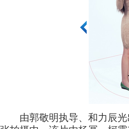
由郭敬明执导、和力辰光出