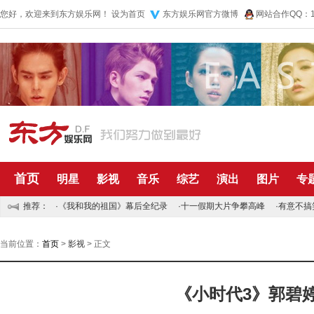
您好，欢迎来到东方娱乐网！
设为首页
东方娱乐网官方微博
网站合作QQ：10
首页
明星
影视
音乐
综艺
演出
图片
专
推荐：
·
《我和我的祖国》幕后全纪录
·
十一假期大片争攀高峰
·
有意不搞
当前位置：
首页
>
影视
> 正文
《小时代3》郭碧