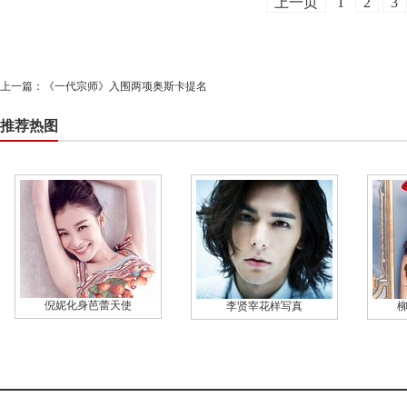
上一页
1
2
3
上一篇：
《一代宗师》入围两项奥斯卡提名
推荐热图
倪妮化身芭蕾天使
李贤宰花样写真