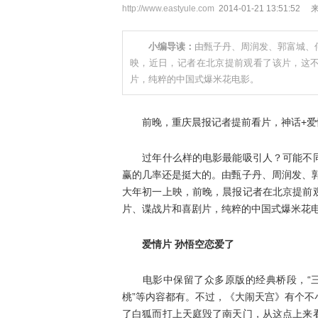
http://www.eastyule.com
2014-01-21 13:51:52
小编导读：
由甄子丹、周润发、郭富城、
映，近日，记者在北京提前观看了该片，这
片，纯粹的中国式爆米花电影。
前晚，重庆晨报记者提前看片，神话+爱情
过年什么样的电影最能吸引人？可能不同
赢的几率还是挺大的。由甄子丹、周润发、
大年初一上映，前晚，晨报记者在北京提前
片、谍战片和喜剧片，纯粹的中国式爆米花
爱情片 孙悟空恋爱了
电影中保留了众多原版的经典桥段，“三星
桃”等内容都有。不过，《大闹天宫》有个
了白狐而打上天庭毁了南天门，从这点上来