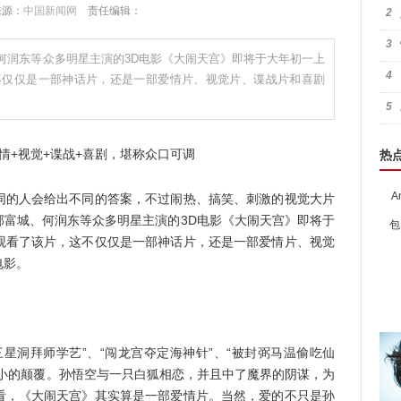
 来源：
中国新闻网
责任编辑：
2
3
何润东等众多明星主演的3D电影《大闹天宫》即将于大年初一上
4
不仅仅是一部神话片，还是一部爱情片、视觉片、谍战片和喜剧
5
+视觉+谍战+喜剧，堪称众口可调
热
A
的人会给出不同的答案，不过闹热、搞笑、刺激的视觉大片
郭富城、何润东等众多明星主演的3
D
电影《大闹天宫》即将于
包
观看了该片，这不仅仅是一部神话片，还是一部爱情片、视觉
电影。
洞拜师学艺”、“闯龙宫夺定海神针”、“被封弼马温偷吃仙
不小的颠覆。孙悟空与一只白狐相恋，并且中了魔界的阴谋，为
看，《大闹天宫》其实算是一部爱情片。当然，爱的不只是孙