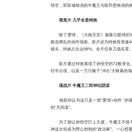
悟空，郭富城饰演的牛魔王与陈乔恩饰演的
视觉片 几乎全是特效
除了爱情，《大闹天宫》最吸引眼球的绝
眼花缭乱的动作场面。影片还为特效投资逾40
镜头，特效占比达98%。全片仅有几场实景
影片通过特效展现了孙悟空的72般变化、
巨牛出现，以及一万只猴子“冲出”大银幕的
谍战片 牛魔王二郎神玩阴谋
倘若你以为这只是一部“爱情+动作 ”的
的“无间道”。
为了能让孙悟空打上天庭，牛魔王不惜与
神这次却成为野心勃勃的“政治家”、一心想