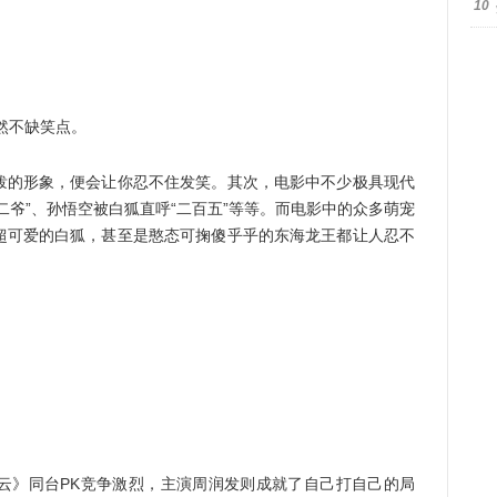
10
然不缺笑点。
的形象，便会让你忍不住发笑。其次，电影中不少极具现代
二爷”、孙悟空被白狐直呼“二百五”等等。而电影中的众多萌宠
超可爱的白狐，甚至是憨态可掬傻乎乎的东海龙王都让人忍不
》同台PK竞争激烈，主演周润发则成就了自己打自己的局