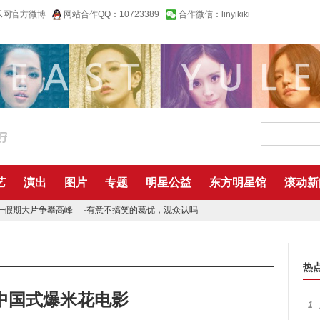
乐网官方微博
网站合作QQ：10723389
合作微信：linyikiki
艺
演出
图片
专题
明星公益
东方明星馆
滚动新
一假期大片争攀高峰
·
有意不搞笑的葛优，观众认吗
热
中国式爆米花电影
1