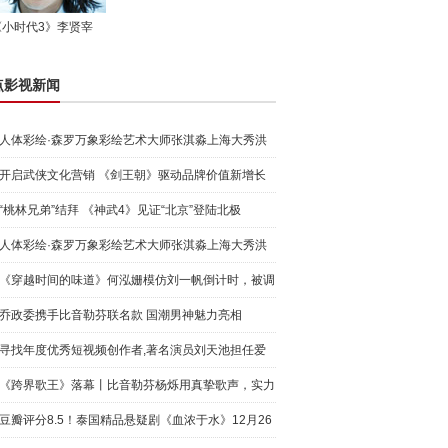
《小时代3》李贤宰
点影视新闻
人体彩绘·森罗万象彩绘艺术大师张淇淼上海大秀洪
荒宇宙
开启武侠文化营销 《剑王朝》驱动品牌价值新增长
“桃林兄弟”结拜 《神武4》见证“北京”登陆北极
人体彩绘·森罗万象彩绘艺术大师张淇淼上海大秀洪
荒宇宙
《穿越时间的味道》何泓姗模仿刘一帆倒计时，被调
侃“学人
乔政委携手比音勒芬联名款 国潮男神魅力亮相
寻找年度优秀短视频创作者,著名演员刘天池担任爱
奇艺号"奇
《跨界歌王》落幕丨比音勒芬杨烁用真挚歌声，实力
圈粉!
豆瓣评分8.5！泰国精品悬疑剧《血浓于水》12月26