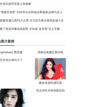
木加互娱官宣新人陈俊豪
“突破亦创造” 刘亦菲出任阿迪达斯最新品牌代言人
引爆
曾黎受邀出席FILA大秀 活力高马尾出镜俏皮感十足
看了母其弥雅这组剧照 才知道“龙女郎”当之无愧
点图片新闻
ngelababy 秀蛮腰
邓家佳美腿红唇冷艳
贝尔包文婧玩大了
柳岩圣诞性感写真
范冰冰吃羊肉泡馍自拍