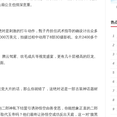
铁扇公主也情深意重。
热
对是刺激的打斗动作，甄子丹担任武术指导的确设计出众多
1
00万美元，拍摄过程中动用了8部3
D
摄影机。全片2400多个
。
2
3
腾云驾雾、吹毛成兵等视觉盛宴，更有几十层楼高的巨龙、
场面。
4
5
6
视觉大片的话，那么你就错了，这绝对还是一部古装神话题材
7
8
二郎神私下结盟引诱孙悟空由善变恶，你能想象正直的二郎
9
要取代玉帝吗？他们最终让孙悟空成功反出天庭，这一对“腹黑