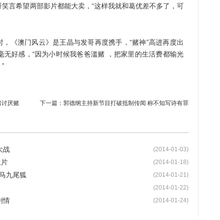
哥笑言希望两部影片都能大卖，“这样我就和葛优差不多了，可
时，《澳门风云》是王晶与发哥再度携手，“赌神”高进再度出
毫无好感，“因为小时候我爸爸滥赌 ，把家里的生活费都输光
”
赌讨厌赌
下一篇：
郭德纲主持新节目打破抵制传闻 称不知写诗有罪
大战
(2014-01-03)
上片
(2014-01-18)
竹马九尾狐
(2014-01-21)
(2014-01-22)
剧情
(2014-01-24)