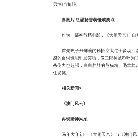
男”相当抢眼。
喜剧片 惩恶扬善萌怪成笑点
作为一部春节档电影，《大闹天宫》 自
首先甄子丹饰演的孙悟空太过于多动活泼
感的台词也能引发笑场，像二郎神被称呼为“
杀伤力也超强，白白胖胖的熊猫精、毛茸茸
住发笑。
相关新闻>
《澳门风云》
再现赌神风采
马年大年初一《大闹天宫》与《澳门风云