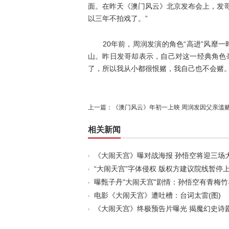
面。在昨天《澳门风云》北京发布会上，发
以三年不拍戏了。”
20年前，周润发演的角色“高进”风靡一
山。昨日发哥却表示，自己对这一经典角色
了，所以我从小都很恨
赌
，我自己也不会赌。
上一篇：
《澳门风云》年初一上映 周润发因父亲滥
相关新闻
《大闹天宫》曝对战海报 孙悟空将迎三场
“大闹天宫”字体侵权 版权方建议院线暂停
曝甄子丹"大闹天宫"剧情：孙悟空有青梅
电影《大闹天宫》遭吐槽：台词太雷(图)
《大闹天宫》终极预告片曝光 揭魔幻史诗