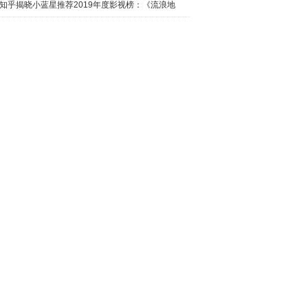
日西瓜视
知乎揭晓小蓝星推荐2019年度影视榜：《流浪地
球》最热