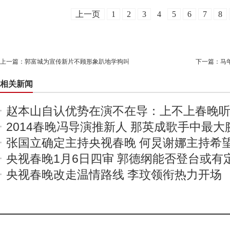
上一页
1
2
3
4
5
6
7
8
上一篇：
郭富城为宣传新片不顾形象趴地学狗叫
下一篇：
马
相关新闻
赵本山自认优势在演不在导：上不上春晚
2014春晚冯导演推新人 那英成歌手中最大
张国立确定主持央视春晚 何炅谢娜主持希
央视春晚1月6日四审 郭德纲能否登台或有
央视春晚改走温情路线 李玟领衔热力开场