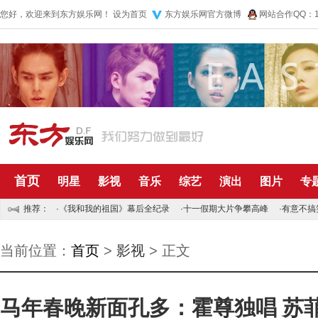
您好，欢迎来到东方娱乐网！
设为首页
东方娱乐网官方微博
网站合作QQ：10
首页
明星
影视
音乐
综艺
演出
图片
专
推荐：
·
《我和我的祖国》幕后全纪录
·
十一假期大片争攀高峰
·
有意不搞
当前位置：
首页
>
影视
> 正文
马年春晚新面孔多：霍尊独唱 苏