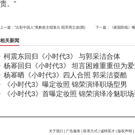
责。”
上一篇：
"出彩中国人"黑豹前主唱复出 唱哭周立波(图)
下一篇：
《家园防线》曝
相关新闻
柯震东回归《小时代3》 与郭采洁合体
杨幂回归《小时代3》 坦言困难重重但为爱
杨幂晒《小时代3》四人合照 郭采洁耍酷
《小时代3》曝定妆照 锦荣演绎职场型男
《小时代3》首曝定妆照 锦荣演绎冷魅职场
关于我们
|
广告服务
|
联系方式
|
诚聘英才
|
版权声明
|