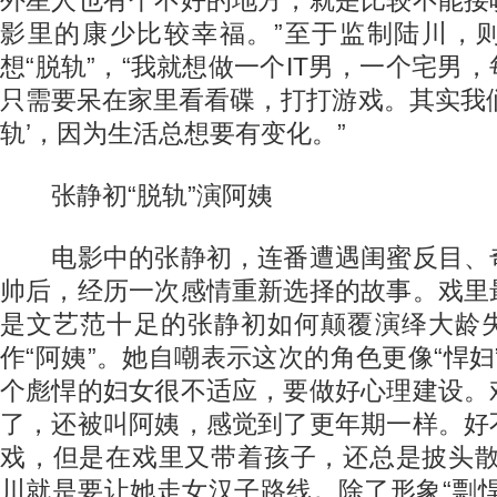
外星人也有个不好的地方，就是比较不能接
影里的康少比较幸福。”至于监制陆川，
想“脱轨”，“我就想做一个IT男，一个宅男
只需要呆在家里看看碟，打打游戏。其实我
轨’，因为生活总想要有变化。”
张静初“脱轨”演阿姨
电影中的张静初，连番遭遇闺蜜反目、
帅后，经历一次感情重新选择的故事。戏里
是文艺范十足的张静初如何颠覆演绎大龄
作“阿姨”。她自嘲表示这次的角色更像“悍妇
个彪悍的妇女很不适应，要做好心理建设。
了，还被叫阿姨，感觉到了更年期一样。好
戏，但是在戏里又带着孩子，还总是披头散
川就是要让她走女汉子路线。除了形象“剽