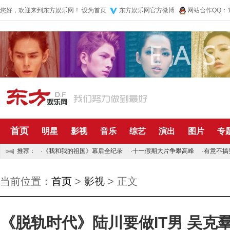
您好，欢迎来到东方娱乐网！
设为首页
东方娱乐网官方微博
网站合作QQ：10
首页
明星
影视
音乐
综艺
演出
图片
专
推荐：
·
《我和我的祖国》幕后全纪录
·
十一假期大片争攀高峰
·
有意不搞
当前位置：
首页
>
影视
> 正文
《脱轨时代》陆川要做IT男 吴克