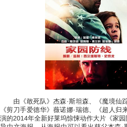
由《敢死队》杰森·斯坦森、《魔境仙踪
《剪刀手爱德华》薇诺娜·瑞德、《超人归
演的2014年全新好莱坞惊悚动作大片《家
导中文海报。从海报中可以看出慈父杰森·