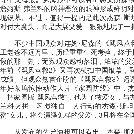
詹姆斯·弗兰科的凶神恶煞的眼神形成鲜明对
现银幕。不过，值得一提的是此次杰森·斯
对付大魔头，而是大展父爱，狠狠地玩了一把
不少中国观众对连姆·尼森的《飓风营
工老爸不远万里，历经重重生死考验，终于
救的那一刻，无数观众感动落泪，浓浓的父
年前《飓风营救2》又再次横扫中国银幕，取
成绩。但观众翘首企盼的《飓风营救3》遥遥
年好莱坞惊悚动作大片《家园防线》中，杰
一把家园版“飓风营救”，他为了救爱女，与
兰科火拼。习惯独自一人行动的杰森·斯坦
赘”女儿，将会演绎怎样的父爱，3月将在全
从发布的先导海报可以看出，杰森·斯