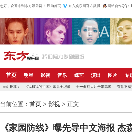
您好，欢迎来到东方娱乐网！
设为首页
东方娱乐网官方微博
网站合作QQ：10
首页
明星
影视
音乐
综艺
演出
图片
专
推荐：
·
《我和我的祖国》幕后全纪录
·
十一假期大片争攀高峰
·
有意不搞
当前位置：
首页
>
影视
> 正文
《家园防线》曝先导中文海报 杰