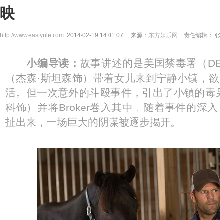
映
http://www.eastyule.com
2014-02-19 14:01:07 来源：
东方娱乐网
责任编辑： 
小编导读：
故事讲述的是美国禁毒署（D
（杰森·斯坦森饰）带着女儿来到宁静小镇，
活。但一次意外的斗殴事件，引出了小镇的毒
科饰）并将Broker卷入其中，随着事件的深
扯出来，一场巨大的阴谋被逐步揭开。