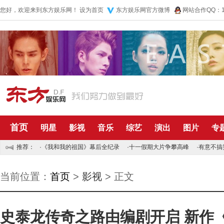
您好，欢迎来到东方娱乐网！
设为首页
东方娱乐网官方微博
网站合作QQ：10
首页
明星
影视
音乐
综艺
演出
图片
专
推荐：
·
《我和我的祖国》幕后全纪录
·
十一假期大片争攀高峰
·
有意不搞
当前位置：
首页
>
影视
> 正文
史泰龙传奇之路由编剧开启 新作