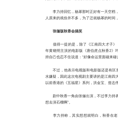
李力持回忆，杨幂那时正好有一天空档，在
人原来的戏份并不多，为了迁就杨幂的时间，
张俪版秋香会搞笑
值得一提的是，除了《江南四大才子》，此
年黄晓明主演的电影版《唐伯虎点秋香2》
持自己也忍不住说道：“好像命运里面碰来碰
不过，他表示电视版和电影版还是有区别
水嫌疑，因此这次电视剧主要讲的是江南四
以前香港的《五福星》系列，洪金宝、曾志伟
剧中秋香一角由张俪出演，不过李力持表示
想去演石榴啊”。
李力持称，其实想想就明白，秋香在老百