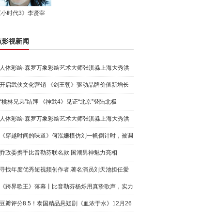
《小时代3》李贤宰
点影视新闻
人体彩绘·森罗万象彩绘艺术大师张淇淼上海大秀洪
荒宇宙
开启武侠文化营销 《剑王朝》驱动品牌价值新增长
“桃林兄弟”结拜 《神武4》见证“北京”登陆北极
人体彩绘·森罗万象彩绘艺术大师张淇淼上海大秀洪
荒宇宙
《穿越时间的味道》何泓姗模仿刘一帆倒计时，被调
侃“学人
乔政委携手比音勒芬联名款 国潮男神魅力亮相
寻找年度优秀短视频创作者,著名演员刘天池担任爱
奇艺号"奇
《跨界歌王》落幕丨比音勒芬杨烁用真挚歌声，实力
圈粉!
豆瓣评分8.5！泰国精品悬疑剧《血浓于水》12月26