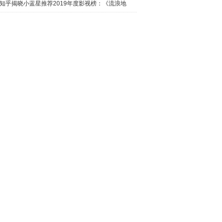
日西瓜视
知乎揭晓小蓝星推荐2019年度影视榜：《流浪地
球》最热