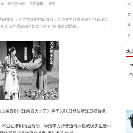
 来源：
东方娱乐网
责任编辑： 张杰
2
3
档演情侣，不过在该剧拍摄阶段，导演李力持曾邀请刘恺威现实
4
，但上演的戏码却是她变心抛弃“唐伯虎”刘恺威。
5
热
A
包
装喜剧《江南四大才子》将于3月6日登陆浙江卫视首播。
不过在该剧拍摄阶段，导演李力持曾邀请刘恺威现实生活中