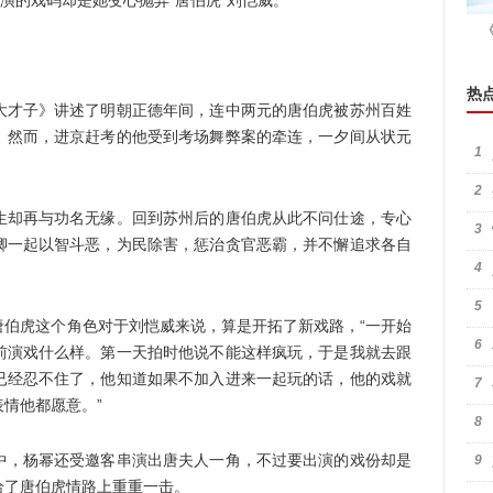
演的戏码却是她变心抛弃“唐伯虎”刘恺威。
热
才子》讲述了明朝正德年间，连中两元的唐伯虎被苏州百姓
。然而，进京赶考的他受到考场舞弊案的牵连，一夕间从状元
1
2
却再与功名无缘。回到苏州后的唐伯虎从此不问仕途，专心
3
卿一起以智斗恶，为民除害，惩治贪官恶霸，并不懈追求各自
4
5
虎这个角色对于刘恺威来说，算是开拓了新戏路，“一开始
6
前演戏什么样。第一天拍时他说不能这样疯玩，于是我就去跟
已经忍不住了，他知道如果不加入进来一起玩的话，他的戏就
7
情他都愿意。”
8
，杨幂还受邀客串演出唐夫人一角，不过要出演的戏份却是
9
给了唐伯虎情路上重重一击。