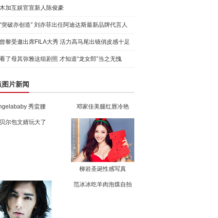
木加互娱官宣新人陈俊豪
“突破亦创造” 刘亦菲出任阿迪达斯最新品牌代言人
引爆
曾黎受邀出席FILA大秀 活力高马尾出镜俏皮感十足
看了母其弥雅这组剧照 才知道“龙女郎”当之无愧
点图片新闻
ngelababy 秀蛮腰
邓家佳美腿红唇冷艳
贝尔包文婧玩大了
柳岩圣诞性感写真
范冰冰吃羊肉泡馍自拍