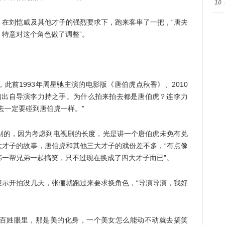
10
刘恺威及其他才子的强烈要求下，跑来客串了一把，“唐夫
特意对这个角色做了调整”。
前1993年周星驰主演的电影版《唐伯虎点秋香》、2010
均出自导演李力持之手。为什么拍来拍去都是唐伯虎？连李力
去一定要碰到唐伯虎一样。”
的，因为考虑到电视剧的长度，光是讲一个唐伯虎未免有兑
大才子的故事，唐伯虎和其他三大才子的戏份差不多，“有点像
一帮兄弟一起搞笑，只不过现在换成了四大才子而已”。
开拍没几天，张俪就跑过来要求换角色，“导演导演，我好
姓眼里，那是美的化身，一个美女怎么能动不动就去搞笑