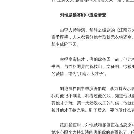
的“正牌夫人”杨幂客串扮演唐夫人一角，但上
刘恺威杨幂剧中遭遇情变
由李力持导演、邹静之编剧的《江南四大
寄予厚望，人人都看好他考取状元衣锦还乡
郎变成阶下囚。
幸得皇帝惜才，唐伯虎拣回一命，但此生
书画，与性格迥异的祝枝山、文征明、徐祯
的爱情，结为“江南四大才子”。
刘恺威在剧中饰演唐伯虎，李力持表示唐伯
我对他很不满意，我看过他的戏，知道他以
其他才子玩。第一天还没收工的时候，他就
被其他才子抢光啦。到了后来，要他做什么表
该剧拍摄时，刘恺威和杨幂正在热恋之中
她变心跟李力持出演的唐伯虎的表哥跑了，