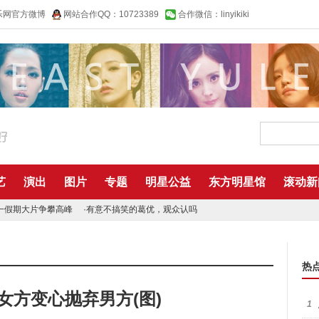
乐网官方微博
网站合作QQ：10723389
合作微信：linyikiki
艺
演出
图片
专题
明星公益
东方明星馆
滚动新
一假期大片争攀高峰
·
有意不搞笑的葛优，观众认吗
热
女方变心抛弃男方(图)
1