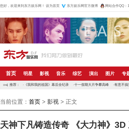
您好，欢迎来到东方娱乐网！
设为首页
东方娱乐网官方微博
网站合作QQ：10
首页
明星
影视
音乐
综艺
演出
图片
专
推荐：
·
《我和我的祖国》幕后全纪录
·
十一假期大片争攀高峰
·
有意不搞
当前位置：
首页
>
影视
> 正文
天神下凡铸造传奇 《大力神》3D