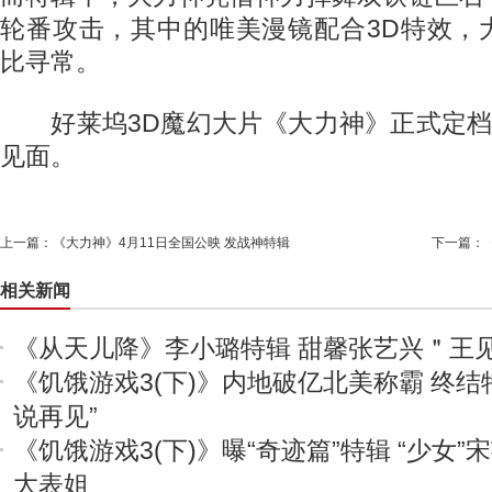
轮番攻击，其中的唯美漫镜配合3D特效，
比寻常。
好莱坞3D魔幻大片《大力神》正式定档4
见面。
上一篇：
《大力神》4月11日全国公映 发战神特辑
下一篇：
相关新闻
《从天儿降》李小璐特辑 甜馨张艺兴＂王
《饥饿游戏3(下)》内地破亿北美称霸 终结
说再见”
《饥饿游戏3(下)》曝“奇迹篇”特辑 “少女
大表姐