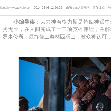
http://www.eastyule.com
2014-04-08 12:56:26 来源：
东方娱乐网
责任编辑： 
小编导读：
大力神海格力斯是希腊神话中
勇无比，在人间完成了十二项英雄伟绩，并解
罗米修斯，最终登上奥林匹斯山，被众神认可