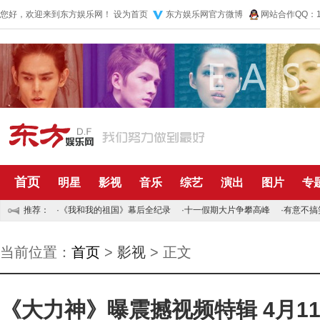
您好，欢迎来到东方娱乐网！
设为首页
东方娱乐网官方微博
网站合作QQ：10
首页
明星
影视
音乐
综艺
演出
图片
专
推荐：
·
《我和我的祖国》幕后全纪录
·
十一假期大片争攀高峰
·
有意不搞
当前位置：
首页
>
影视
> 正文
《大力神》曝震撼视频特辑 4月1