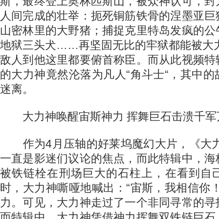
斯，最终登上奥林匹斯山，被众神认可，封
人间完成的壮举：扼死铜筋铁骨的涅墨亚巨
山密林里的大野猪；捕捉克里特岛发疯的公
地狱三头犬……再坚固无比的牢狱都能被大
敌人到他这里都要俯首称臣。而从此视频特
的大力神竟然沦落为凡人“角斗士“，其中
迷离。
大力神唤醒宙斯神力 挥舞巨石击溃千军
作为4月压轴的好莱坞魔幻大片，《大力
一直是影迷们议论的焦点，而此特辑中，海
被铁链栓在刑场巨大的石柱上，在看到自
时，大力神嘶哑地喊出：“宙斯，我相信你
力。可见，大力神走过了一个非同寻常的寻
而特辑中，大力神凭借神力挥舞双铁链巨石