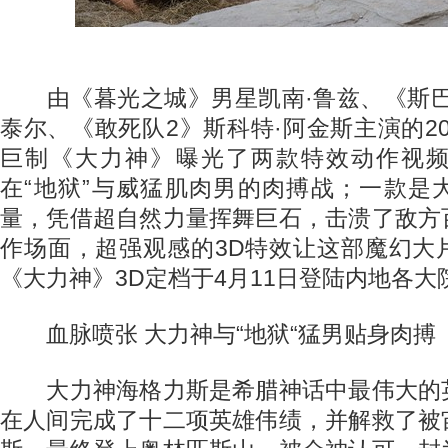
由《暮光之城》男星凯南·鲁兹、《斯巴
泰尔、《敢死队2》斯科特·阿金斯主演的20
巨制《大力神》曝光了两款特效动作视
在“地狱”与威猛肌肉男的肉搏战；一款是
量，凭借超自然力量挥舞巨石，击溃了敌方
作场面，超强观感的3D特效让这部魔幻大
《大力神》3D定档于4月11日登陆内地各大
血脉喷张 大力神与“地狱“猛男贴身肉搏
大力神海格力斯是希腊神话中最伟大的
在人间完成了十二项英雄伟绩，并解救了被