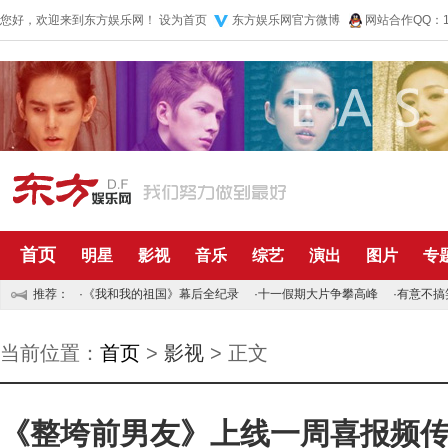
您好，欢迎来到东方娱乐网！
设为首页
东方娱乐网官方微博
网站合作QQ：10
首页
明星
影视
音乐
综艺
演出
图片
专
推荐：
·
《我和我的祖国》幕后全纪录
·
十一假期大片争攀高峰
·
有意不搞
当前位置：
首页
>
影视
> 正文
《整垮前男友》上线一周喜报频传