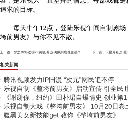
容，是乐视人一直坚持的信念。每部戏都是
追求的目标。
每天中午12点，登陆乐视午间自制剧场
垮前男友》与你不见不散。
上一篇：
梦之声郭敬明PK黄晓明 选偶像到底谁更强？
下一篇：
《星月私房话
相关新闻
腾讯视频发力IP国漫 “次元”网民追不停
乐视自制《整垮前男友》启动宣传 引全民
《谢谢你，纽约》田朴珺自爆情史 创业第1
乐视自制大戏《整垮前男友》 10月20日卷
腹黑美女新技能get 教你《整垮前男友》