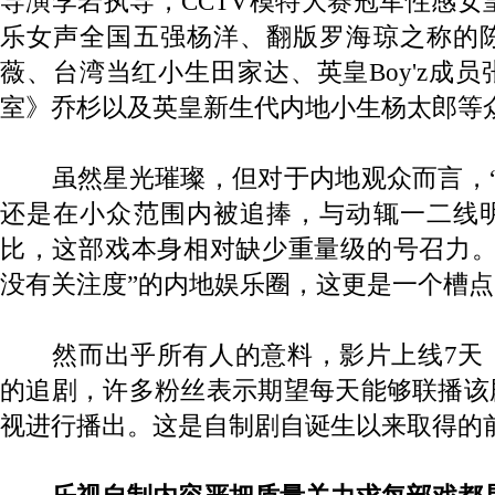
导演李岩执导，CCTV模特大赛冠军性感女皇
乐女声全国五强杨洋、翻版罗海琼之称的
薇、台湾当红小生田家达、英皇Boy'z成
室》乔杉以及英皇新生代内地小生杨太郎等
虽然星光璀璨，但对于内地观众而言，“
还是在小众范围内被追捧，与动辄一二线
比，这部戏本身相对缺少重量级的号召力。
没有关注度”的内地娱乐圈，这更是一个槽点
然而出乎所有人的意料，影片上线7天
的追剧，许多粉丝表示期望每天能够联播该
视进行播出。这是自制剧自诞生以来取得的