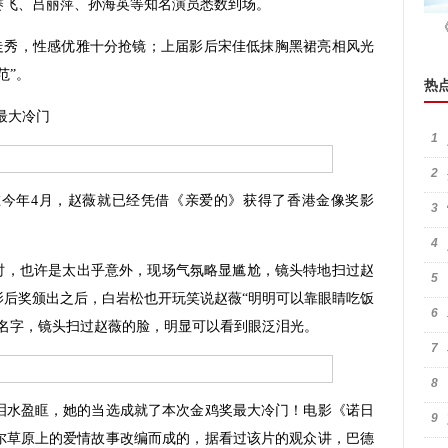
赛飞、吕丽萍、孙海英等知名演员悉数到场。
秀，性感优雅十分抢镜；上届影后宋佳低抹胸黑裙亮相风光
范”。
热
最大冷门
1
2
年4月，赵薇就已经凭借《亲爱的》获得了香港金像奖影
3
4
，也许是太出乎意外，现场气氛略显尴尬，镜头特地扫过赵
5
影后奖颁出之后，白岩松也开玩笑说赵薇“明明可以靠眼睛吃饭
6
的名字，镜头扫过赵薇的脸，明显可以看到眼泛泪光。
7
8
水盈眶，她的当选成就了本次金鸡奖最大冷门！电影《诺日
9
尔草原上的爱情故事改编而成的，据看过该片的观众讲，巴德