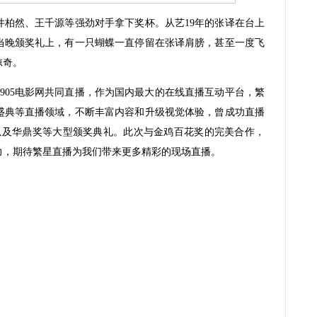
然、王千源等强劲对手拿下奖杯。从艺19年的张译在台上
当晚颁奖礼上，有一只蝴蝶一直停留在张译肩膀，甚至一度飞
惊奇。
05电影网共同直播，作为国内最大的在线直播互动平台，繁
盛典等直播领域，不断丰富内容和升级视觉体验，曾成功直播
以及华鼎奖等大型颁奖典礼。此次与金鸡百花奖的完美合作，
力，期待繁星直播为我们带来更多精彩的现场直播。