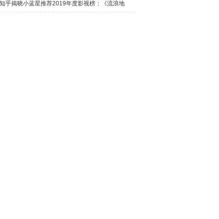
日西瓜视
知乎揭晓小蓝星推荐2019年度影视榜：《流浪地
球》最热