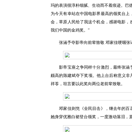
玛的表演很淳朴细腻、生动而不着痕迹。巴
为今天有幸站在中国电影界最高的领奖台上
会，草原人民给了我这个机会，感谢电影，
我们中国的金鸡奖。”
张涵予夺影帝向前辈致敬 邓家佳哽咽张
影帝宝座之争同样十分激烈，最终张涵予
颇高的陈建斌夺下奖项。他上台后称意义非
祥苓，坦言要以此奖向两位老前辈致敬。
邓家佳则凭《全民目击》，继去年的百花奖
她身穿优雅白裙登台领奖，一度激动落泪，直