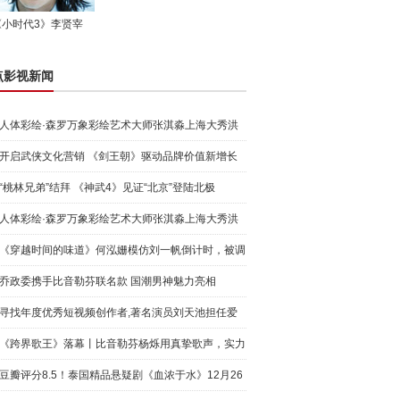
《小时代3》李贤宰
点影视新闻
人体彩绘·森罗万象彩绘艺术大师张淇淼上海大秀洪
荒宇宙
开启武侠文化营销 《剑王朝》驱动品牌价值新增长
“桃林兄弟”结拜 《神武4》见证“北京”登陆北极
人体彩绘·森罗万象彩绘艺术大师张淇淼上海大秀洪
荒宇宙
《穿越时间的味道》何泓姗模仿刘一帆倒计时，被调
侃“学人
乔政委携手比音勒芬联名款 国潮男神魅力亮相
寻找年度优秀短视频创作者,著名演员刘天池担任爱
奇艺号"奇
《跨界歌王》落幕丨比音勒芬杨烁用真挚歌声，实力
圈粉!
豆瓣评分8.5！泰国精品悬疑剧《血浓于水》12月26