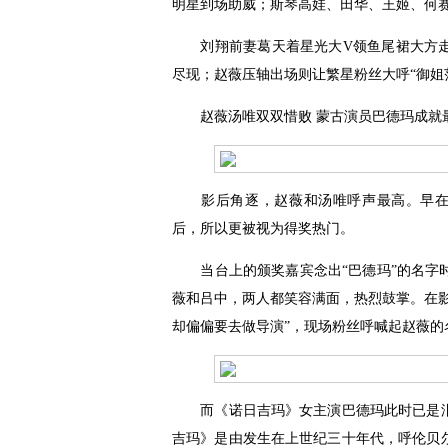
明星到场助威；斯琴高娃、田华、王姬、何
刘翔前妻葛天着星光大V领鱼尾裙大方走
尽现；赵薇压轴出场则让繁星粉丝大呼“御姐
赵薇汤唯双双惜败 蒙古演员巴德玛成就
影后角逐，赵薇和汤唯呼声最高。早在今
后，所以更被视为得奖热门。
当台上的颁奖嘉宾念出“巴德玛”的名字时
薇和吕中，两人都笑容满面，热烈鼓掌。在
却偏偏要去做导演”，现场粉丝呼喊起赵薇
而《诺日吉玛》女主演巴德玛此时已是泪
吉玛》是由发生在上世纪三十年代，呼伦贝