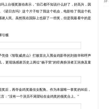
10
德玛上台领奖激动表示，“自己都不知说什么好了，好高兴，因
，《诺日吉玛》这个片子给了我这个机会，电影给了我这个机
感谢人民。虽然我在国际上也获了一些奖，但是我最看中的是
译引蝶
凭借《智取威虎山》打败首次入围金鸡影帝的刘德华和呼声
凡，更现场感谢历史上两位“杨子荣”的经典扮演者王润身及童
后，再夺金鸡奖最佳女配角。作为本届唯一拿奖的80后，
言：“没有一个演员不渴望站在金鸡奖的领奖台上。”