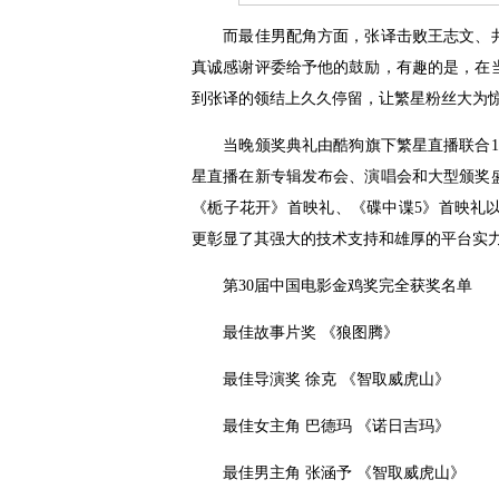
而最佳男配角方面，张译击败王志文、井柏
真诚感谢评委给予他的鼓励，有趣的是，在
到张译的领结上久久停留，让繁星粉丝大为
当晚颁奖典礼由酷狗旗下繁星直播联合19
星直播在新专辑发布会、演唱会和大型颁奖
《栀子花开》首映礼、《碟中谍5》首映礼
更彰显了其强大的技术支持和雄厚的平台实
第30届中国电影金鸡奖完全获奖名单
最佳故事片奖 《狼图腾》
最佳导演奖 徐克 《智取威虎山》
最佳女主角 巴德玛 《诺日吉玛》
最佳男主角 张涵予 《智取威虎山》