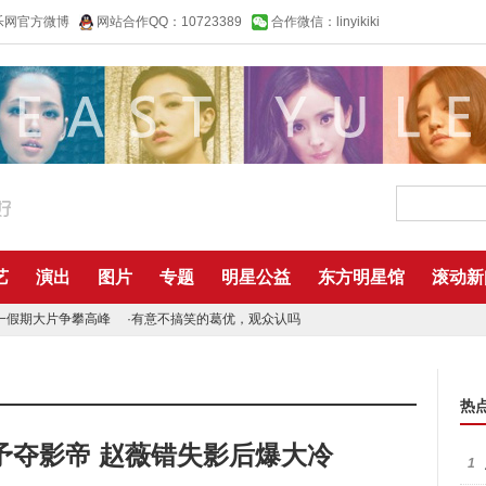
乐网官方微博
网站合作QQ：10723389
合作微信：linyikiki
艺
演出
图片
专题
明星公益
东方明星馆
滚动新
一假期大片争攀高峰
·
有意不搞笑的葛优，观众认吗
热
予夺影帝 赵薇错失影后爆大冷
1