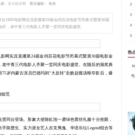
 来源：
东方娱乐网
责任编辑： 张杰
2
3
联合1905电影网实况直播第24届金鸡百花电影节闭幕式暨第30届
4
灿烂，老中青三代电影人齐聚一堂同庆电影盛世。
5
热
电影网实况直播第24届金鸡百花电影节闭幕式暨第30届电影金
，老中青三代电影人齐聚一堂同庆电影盛世。在随后的颁奖典
A
75岁内蒙古演员巴德玛则“大反转”击败赵薇汤唯夺影后，爆
包
御姐范
贤同台登场。形象大使陈虹池一袭绿色蕾丝礼服十分抢眼，
手陈楚生、实力派女艺人吉克隽逸、华语乐坛Legend组合等