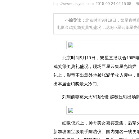
http://www.eastyule.com
2015-09-24 02:15:08
小编导读：
北京时间9月19日，繁星直播
电影金鸡奖颁奖典礼盛况，现场巨星云集星光
北京时间9月19日，繁星直播联合1905
鸡奖颁奖典礼盛况，现场巨星云集星光灿烂
礼上，影帝不出意外地被张涵予收入囊中，而
出本届金鸡奖最大冷门。
刘翔前妻葛天大V领抢镜 赵薇压轴出场
红毯仪式上，帅哥美女嘉宾云集，后辈先
新加坡国宝级歌手陈洁仪、国内知名一线男歌