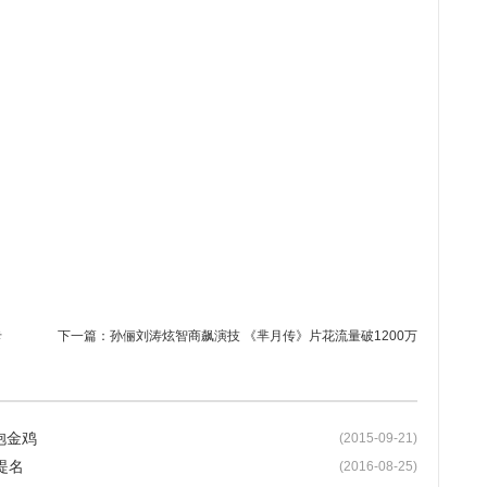
卡
下一篇：
孙俪刘涛炫智商飙演技 《芈月传》片花流量破1200万
抱金鸡
(2015-09-21)
提名
(2016-08-25)