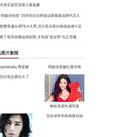
木加互娱官宣新人陈俊豪
“突破亦创造” 刘亦菲出任阿迪达斯最新品牌代言人
引爆
曾黎受邀出席FILA大秀 活力高马尾出镜俏皮感十足
看了母其弥雅这组剧照 才知道“龙女郎”当之无愧
点图片新闻
ngelababy 秀蛮腰
邓家佳美腿红唇冷艳
贝尔包文婧玩大了
柳岩圣诞性感写真
范冰冰吃羊肉泡馍自拍