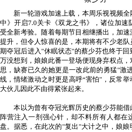
新一轮游戏加速上载，本周乐视视频全
中》开启7.0关卡《双龙之书》，诸位加
受全新考验。随着每期节目相继播出，加速
提升，但令人惊喜的是，本期将有不少老队
期夺冠后进入"休眠状态"的蔡少芬也终于
万没想到，娘娘此番一登场便现身弃权点，
思，缺赛已久的她更是一改此前的勇猛"激
线，情绪激动之时更是高呼“害怕"，反常
大伙儿因此不由得紧张起来。
本以为曾有夺冠光辉历史的蔡少芬能借
阵营注入一剂强心针，却不料所有人都在
盘。据悉，在此次的"复出"大计之中，娘