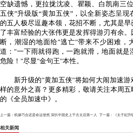
空缺遗憾，更拉拢沈凌、瞿颖、白凯南三位
五侠”升级版“黄加五侠”，以全新姿态呈
的五人极尽逗趣本领，花招不断，尤其是早
了丰富经验的大张伟更是发挥得游刃有余。
断，潮湿的地面给"逃亡"带来不少困难，
道："一下雨就得跑，一跑就滑，地面就是
危险！"尽显"金句王"本性。
新升级的"黄加五侠"将如何大闹加速游
样的意外之喜？更多精彩，敬请关注本周五
的《全员加速中》。
上一篇：
机缘巧合还是命运使然 深扒中国史上千古太后第一人
下一篇：
《太子妃升职
相关新闻