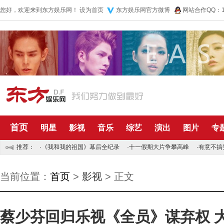
您好，欢迎来到东方娱乐网！
设为首页
东方娱乐网官方微博
网站合作QQ：10
首页
明星
影视
音乐
综艺
演出
图片
专
推荐：
·
《我和我的祖国》幕后全纪录
·
十一假期大片争攀高峰
·
有意不搞
当前位置：
首页
>
影视
> 正文
蔡少芬回归乐视《全员》谋弃权 