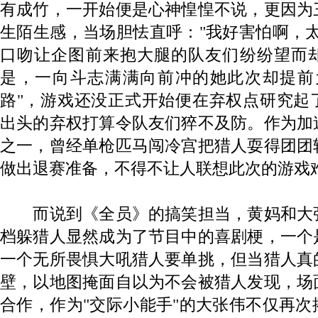
有成竹，一开始便是心神惶惶不说，更因为
生陌生感，当场胆怯直呼："我好害怕啊，
口吻让企图前来抱大腿的队友们纷纷望而
是，一向斗志满满向前冲的她此次却提前
路"，游戏还没正式开始便在弃权点研究起
出头的弃权打算令队友们猝不及防。作为加
之一，曾经单枪匹马闯冷宫把猎人耍得团团
做出退赛准备，不得不让人联想此次的游戏
而说到《全员》的搞笑担当，黄妈和大
档躲猎人显然成为了节目中的喜剧梗，一个
一个无所畏惧大吼猎人要单挑，但当猎人真
壁，以地图掩面自以为不会被猎人发现，场
合作，作为"交际小能手"的大张伟不仅再