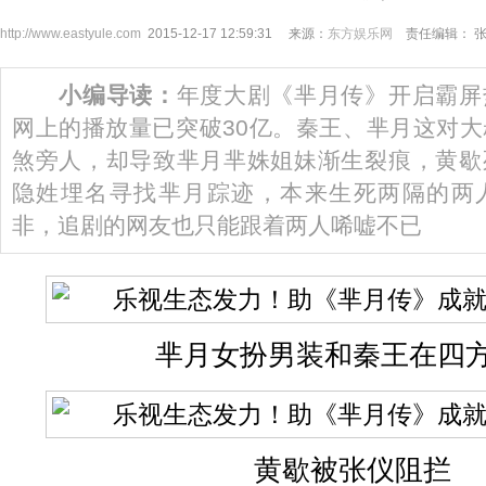
http://www.eastyule.com
2015-12-17 12:59:31 来源：
东方娱乐网
责任编辑： 
小编导读：
年度大剧《芈月传》开启霸屏
网上的播放量已突破30亿。秦王、芈月这对
煞旁人，却导致芈月芈姝姐妹渐生裂痕，黄歇
隐姓埋名寻找芈月踪迹，本来生死两隔的两
非，追剧的网友也只能跟着两人唏嘘不已
芈月女扮男装和秦王在四
黄歇被张仪阻拦