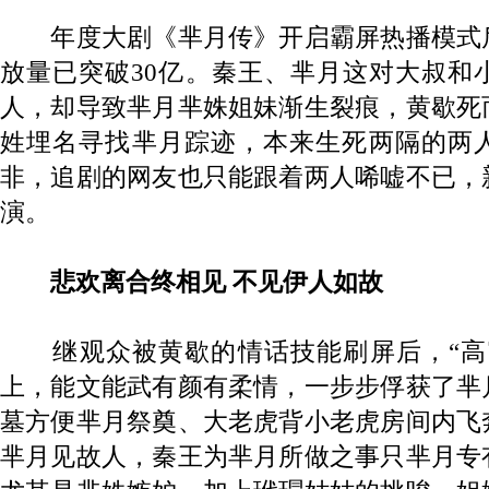
年度大剧《芈月传》开启霸屏热播模式
放量已突破30亿。秦王、芈月这对大叔和
人，却导致芈月芈姝姐妹渐生裂痕，黄歇死
姓埋名寻找芈月踪迹，本来生死两隔的两
非，追剧的网友也只能跟着两人唏嘘不已，
演。
悲欢离合终相见 不见伊人如故
继观众被黄歇的情话技能刷屏后，“高
上，能文能武有颜有柔情，一步步俘获了芈
墓方便芈月祭奠、大老虎背小老虎房间内飞
芈月见故人，秦王为芈月所做之事只芈月专