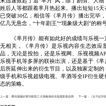
末迅速掀起了追“芈月”风，除了剧情、人
姓后人等都跟着芈月热起来。播出短短15
已突破30亿，相信等《芈月传》播出完毕，
亿几无悬念，“十年剧王”“现象级大剧”的称
《芈月传》能有如此好的成绩与乐视一
无相关，《芈月传》是乐视内容生态效应
品，无论是投拍，还是乐视网、乐视视频A
乐视手机等多屏的联袂出演，还是基于《芈
后所延伸出来的衍生节目，以及独家定制的
级手机和乐视超级电视、芈酒等全IP衍生
态的策略。
上一篇：
腾讯视频好莱坞影院三大策略领衔在线观影新趋势
下一篇：
《太子妃升职