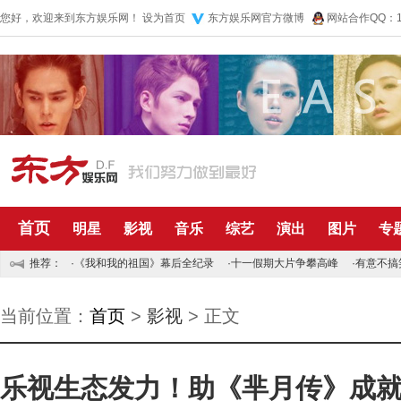
您好，欢迎来到东方娱乐网！
设为首页
东方娱乐网官方微博
网站合作QQ：10
首页
明星
影视
音乐
综艺
演出
图片
专
推荐：
·
《我和我的祖国》幕后全纪录
·
十一假期大片争攀高峰
·
有意不搞
当前位置：
首页
>
影视
> 正文
乐视生态发力！助《芈月传》成就