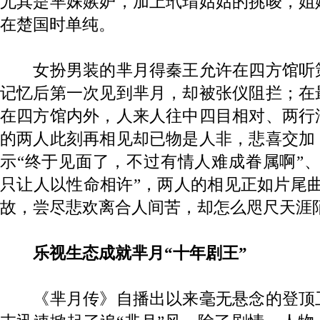
尤其是芈姝嫉妒，加上玳瑁姑姑的挑唆，姐
在楚国时单纯。
女扮男装的芈月得秦王允许在四方馆听
记忆后第一次见到芈月，却被张仪阻拦；在
在四方馆内外，人来人往中四目相对、两行
的两人此刻再相见却已物是人非，悲喜交加
示“终于见面了，不过有情人难成眷属啊”
只让人以性命相许”，两人的相见正如片尾
故，尝尽悲欢离合人间苦，却怎么咫尺天涯
乐视生态成就芈月“十年剧王”
《芈月传》自播出以来毫无悬念的登顶