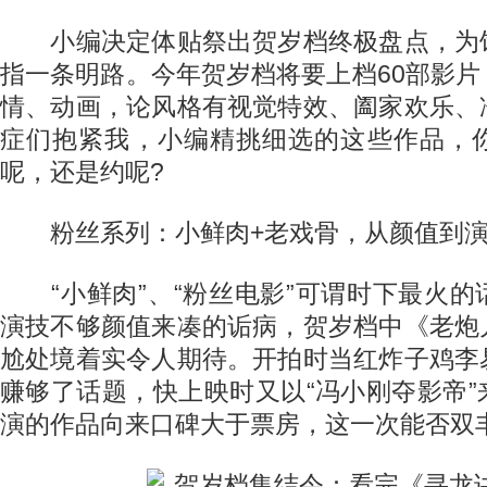
小编决定体贴祭出贺岁档终极盘点，为
指一条明路。今年贺岁档将要上档60部影
情、动画，论风格有视觉特效、阖家欢乐、
症们抱紧我，小编精挑细选的这些作品，
呢，还是约呢?
粉丝系列：小鲜肉+老戏骨，从颜值到演
“小鲜肉”、“粉丝电影”可谓时下最火的
演技不够颜值来凑的诟病，贺岁档中《老炮
尬处境着实令人期待。开拍时当红炸子鸡李
赚够了话题，快上映时又以“冯小刚夺影帝
演的作品向来口碑大于票房，这一次能否双