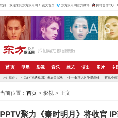
您好，欢迎来到东方娱乐网！
设为首页
东方娱乐网官方微博
网站合作QQ：10
首页
明星
影视
音乐
综艺
演出
图片
专
推荐：
·
《我和我的祖国》幕后全纪录
·
十一假期大片争攀高峰
·
有意不搞
当前位置：
首页
>
影视
> 正文
PPTV聚力《秦时明月》将收官 I