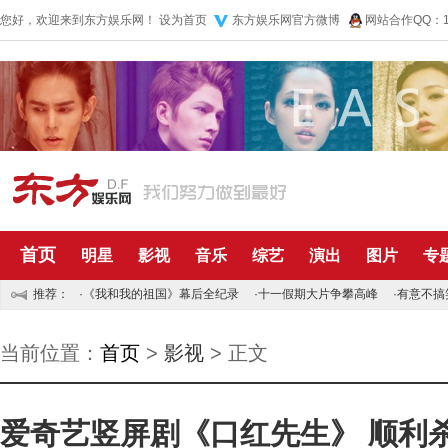
您好，欢迎来到东方娱乐网！
设为首页
东方娱乐网官方微博
网站合作QQ：10
首页
明星
影视
音乐
综艺
演出
图片
专
推荐：
·
《我和我的祖国》幕后全纪录
·
十一假期大片争攀高峰
·
有意不搞
当前位置：
首页
>
影视
> 正文
爱奇艺竖屏剧《口红先生》 顺利