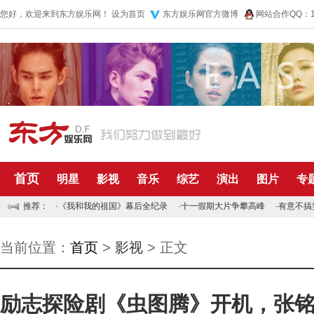
您好，欢迎来到东方娱乐网！
设为首页
东方娱乐网官方微博
网站合作QQ：10
首页
明星
影视
音乐
综艺
演出
图片
专
推荐：
·
《我和我的祖国》幕后全纪录
·
十一假期大片争攀高峰
·
有意不搞
当前位置：
首页
>
影视
> 正文
励志探险剧《虫图腾》开机，张