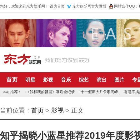
您好，欢迎来到东方娱乐网！
设为首页
东方娱乐网官方微博
网站合作QQ：10
首页
明星
影视
音乐
综艺
演出
图片
专
推荐：
·
《我和我的祖国》幕后全纪录
·
十一假期大片争攀高峰
·
有意不搞
当前位置：
首页
>
影视
> 正文
知乎揭晓小蓝星推荐2019年度影