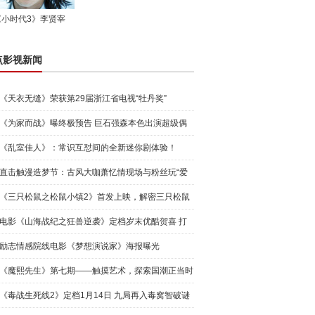
《小时代3》李贤宰
点影视新闻
《天衣无缝》荣获第29届浙江省电视“牡丹奖”
《为家而战》曝终极预告 巨石强森本色出演超级偶
像
《乱室佳人》：常识互怼间的全新迷你剧体验！
直击触漫造梦节：古风大咖萧忆情现场与粉丝玩“爱
的抱抱”
《三只松鼠之松鼠小镇2》首发上映，解密三只松鼠
IP破圈之
电影《山海战纪之狂兽逆袭》定档岁末优酷贺喜 打
响2020年
励志情感院线电影《梦想演说家》海报曝光
《魔熙先生》第七期——触摸艺术，探索国潮正当时
《毒战生死线2》定档1月14日 九局再入毒窝智破谜