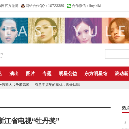
乐网官方微博
网站合作QQ：10723389
合作微信：linyikiki
艺
演出
图片
专题
明星公益
东方明星馆
滚动新
一假期大片争攀高峰
·
有意不搞笑的葛优，观众认吗
热
浙江省电视“牡丹奖”
1