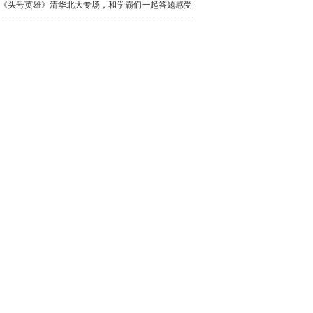
中谜
《头号英雄》清华北大专场，和学霸们一起答题感受
高手过招