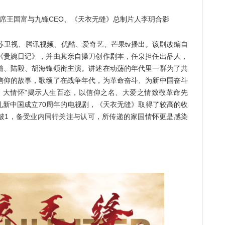
王国富与九锋CEO、《天衣无缝》总制片人李玥合影
苏卫视、腾讯视频、优酷、爱奇艺、芒果tv播出。该剧改编自
《贵婉日记》，并由其亲自操刀创作剧本，任泉担任出品人，
璐、陆毅、胡海锋领衔主演。讲述在动荡的年代里一群为了共
信仰的故事，歌颂了在战争年代，为革命奋斗、为新中国奋斗
、大情怀”揭示人生百态，以信仰之名、大爱之情致敬革命先
礼新中国成立70周年的电视剧，《天衣无缝》取得了较高的收
破1，备受业内同行关注与认可，所传递的家国情怀更是感染