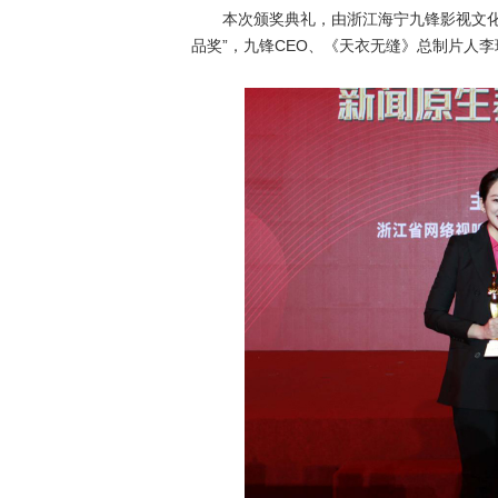
本次颁奖典礼，由浙江海宁九锋影视文化有
品奖”，九锋CEO、《天衣无缝》总制片人