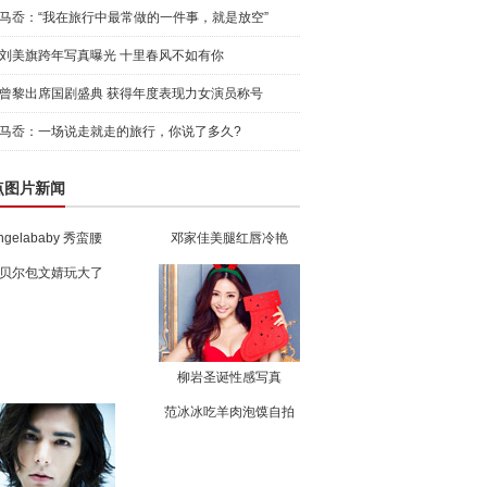
马岙：“我在旅行中最常做的一件事，就是放空”
刘美旗跨年写真曝光 十里春风不如有你
曾黎出席国剧盛典 获得年度表现力女演员称号
马岙：一场说走就走的旅行，你说了多久?
点图片新闻
ngelababy 秀蛮腰
邓家佳美腿红唇冷艳
贝尔包文婧玩大了
柳岩圣诞性感写真
范冰冰吃羊肉泡馍自拍