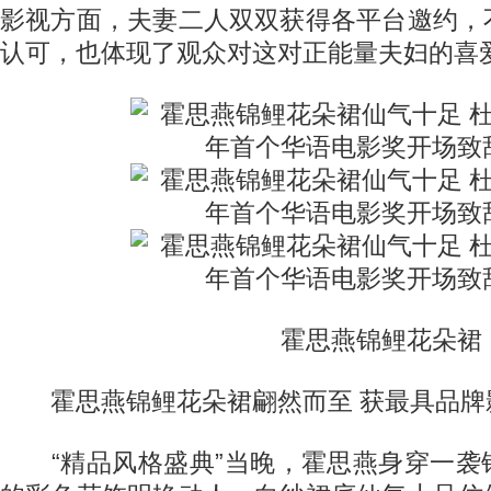
影视方面，夫妻二人双双获得各平台邀约，
认可，也体现了观众对这对正能量夫妇的喜
霍思燕锦鲤花朵裙
霍思燕锦鲤花朵裙翩然而至 获最具品牌
“精品风格盛典”当晚，霍思燕身穿一袭