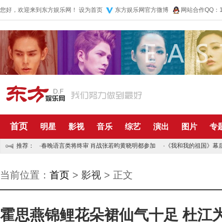
您好，欢迎来到东方娱乐网！
设为首页
东方娱乐网官方微博
网站合作QQ：10
首页
明星
影视
音乐
综艺
演出
图片
专
推荐：
·
春晚语言类将终审 肖战张若昀黄晓明都参加
·
《我和我的祖国》幕
当前位置：
首页
>
影视
> 正文
霍思燕锦鲤花朵裙仙气十足 杜江