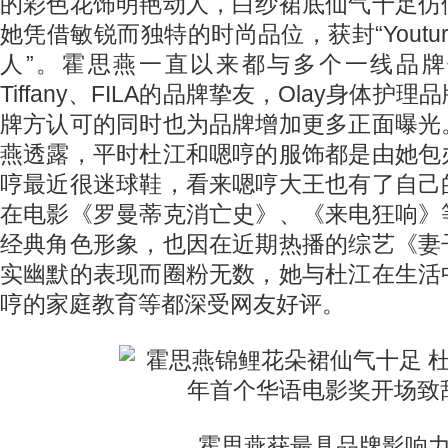
的彩色花饰明艳动人，白纱裙底仙气十足仿
她凭借敏锐而独特的时尚品位，获封“Youtu
人”。霍思燕一直以来都与多个一线品
Tiffany、FILA的品牌挚友，Olay身体
牌方认可的同时也为品牌增加更多正面曝光
燕透露，平时杜江和嗯哼的服饰都是由她包
哼最近很迷球鞋，看来嗯哼大王也有了自己
在电影《罗曼蒂克消亡史》、《来电狂响》
经典角色形象，也因在近期热播的综艺《妻
实幽默的表现而圈粉无数，她与杜江在生活
哼的家庭教育等都深受网友好评。
霍思燕获最具品牌影响力