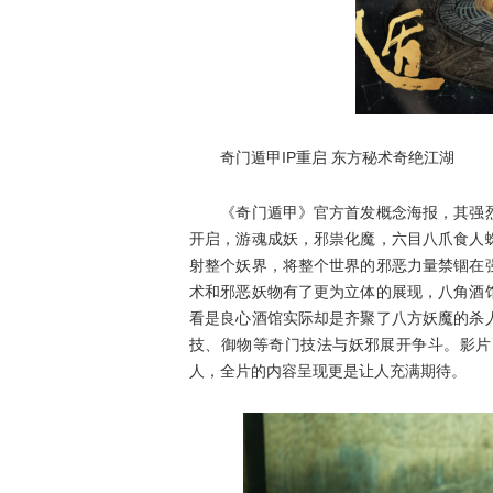
奇门遁甲IP重启 东方秘术奇绝江湖
《奇门遁甲》官方首发概念海报，其强烈
开启，游魂成妖，邪祟化魔，六目八爪食人
射整个妖界，将整个世界的邪恶力量禁锢在
术和邪恶妖物有了更为立体的展现，八角酒
看是良心酒馆实际却是齐聚了八方妖魔的杀
技、御物等奇门技法与妖邪展开争斗。影片
人，全片的内容呈现更是让人充满期待。