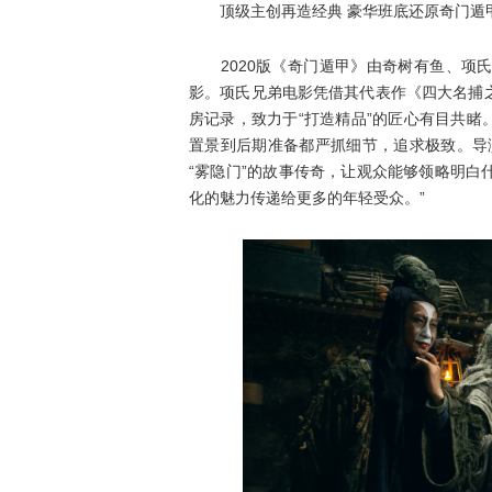
顶级主创再造经典 豪华班底还原奇门遁
2020版《奇门遁甲》由奇树有鱼、项氏
影。项氏兄弟电影凭借其代表作《四大名捕
房记录，致力于“打造精品”的匠心有目共睹
置景到后期准备都严抓细节，追求极致。导
“雾隐门”的故事传奇，让观众能够领略明
化的魅力传递给更多的年轻受众。”