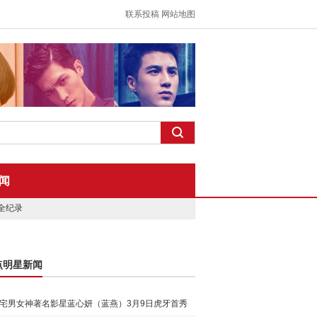
联系投稿
网站地图
闻
全纪录
点明星新闻
宅男女神著名影星蓝心妍（蓝燕）3月9日虎牙首秀