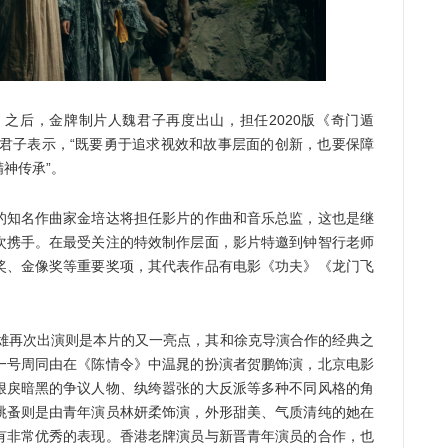
之后，金牌制片人魏君子再度出山，担任2020版《奇门遁
魏君子表示，“既要勇于追求视效和故事层面的创新，也要保障
神传承”。
知名作曲家金培达将担任影片的作曲和音乐总监，这也是继
次携手。在最受关注的特效制作层面，影片特邀到钟智行老师
奖、金像奖等重要奖项，其代表作品有电影《功夫》《龙门飞
雄再次出演则是本片的又一亮点，其和徐克导演合作的经典之
一号周同由在《陈情令》中温晁的扮演者贺鹏饰演，北京电影
狠戾暗黑的争议人物、纨绔嚣张的大反派等多种不同风格的角
跳蚤则是由青年演员林妍柔饰演，外形甜美、气质清纯的她在
有非常优秀的表现。香港老牌演员与新晋青年演员的合作，也