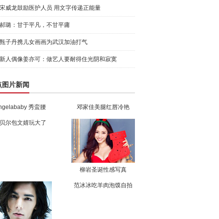
宋威龙鼓励医护人员 用文字传递正能量
郝璐：甘于平凡，不甘平庸
甄子丹携儿女画画为武汉加油打气
新人偶像姜亦可：做艺人要耐得住光阴和寂寞
点图片新闻
ngelababy 秀蛮腰
邓家佳美腿红唇冷艳
贝尔包文婧玩大了
柳岩圣诞性感写真
范冰冰吃羊肉泡馍自拍