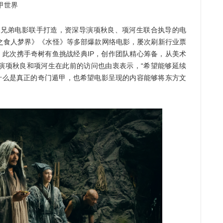
甲世界
兄弟电影联手打造，资深导演项秋良、项河生联合执导的电
之食人梦界》《水怪》等多部爆款网络电影，屡次刷新行业票
。此次携手奇树有鱼挑战经典IP，创作团队精心筹备，从美术
演项秋良和项河生在此前的访问也由衷表示，“希望能够延续
白什么是真正的奇门遁甲，也希望电影呈现的内容能够将东方文