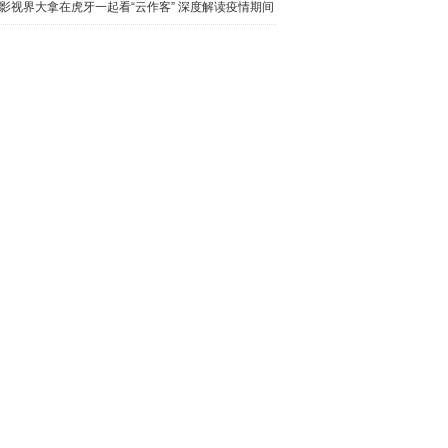
揭秘5
影视界大拿在虎牙一起看“云作客” 深度解读疫情期间
电影