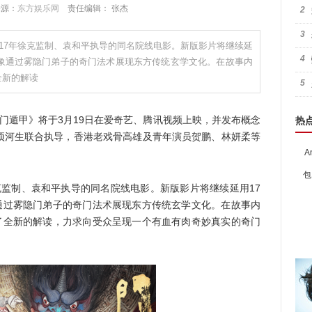
 来源：
东方娱乐网
责任编辑： 张杰
2
3
2017年徐克监制、袁和平执导的同名院线电影。新版影片将继续延
4
想象通过雾隐门弟子的奇门法术展现东方传统玄学文化。在故事内
全新的解读
5
门遁甲》将于3月19日在爱奇艺、腾讯视频上映，并发布概念
热
项河生联合执导，香港老戏骨高雄及青年演员贺鹏、林妍柔等
A
包
克监制、袁和平执导的同名院线电影。新版影片将继续延用17
象通过雾隐门弟子的奇门法术展现东方传统玄学文化。在故事内
行了全新的解读，力求向受众呈现一个有血有肉奇妙真实的奇门