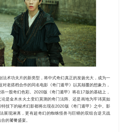
创法术功夫片的新类型，将中式奇幻真正的发扬光大，成为一
克这对老搭档合作的同名电影《奇门遁甲》以其颠覆的想象力，
添一股奇幻色彩。2020版《奇门遁甲》将在17版的基础上，
，无论是金木水火土变幻莫测的奇门法阵、还是画地为牢讳莫如
特技下的秘术幻影都将出现在2020版《奇门遁甲》之中。影
法展现淋漓，更有超奇幻的蜘蛛怪兽与巨蟒的双组合逆天战
结合的饕餮盛宴。