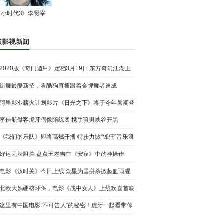
《小时代3》李贤宰
点影视新闻
2020版《奇门遁甲》定档3月19日 东方奇幻江湖王
者归来
街舞最酷新招，看酷狗直播跟着金牌舞者速成
阿里影业薪火计划影片《日光之下》将于今年暑期登
陆法国院
李佳航做客虎牙偶像陪练团 携手骚男峡谷开黑
《我们的乐队》即将高燃开播 特步力掀“锋狂”音乐浪
潮
好运无法阻挡 盘点王老吉在《安家》中的神操作
电影《汉时关》今日上线 众星为国拼杀掀起血雨腥
风
北欧大妈硬核环保，电影《战中女人》上线欢喜首映
APP全网
这里有中国电影“不可告人”的秘密！虎牙一起看带你