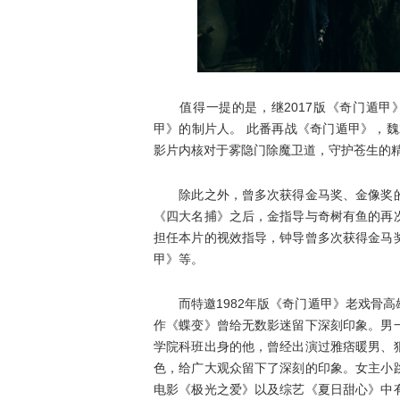
值得一提的是，继2017版《奇门遁甲》
甲》的制片人。 此番再战《奇门遁甲》，
影片内核对于雾隐门除魔卫道，守护苍生的精
除此之外，曾多次获得金马奖、金像奖的
《四大名捕》之后，金指导与奇树有鱼的再
担任本片的视效指导，钟导曾多次获得金马
甲》等。
而特邀1982年版《奇门遁甲》老戏骨高
作《蝶变》曾给无数影迷留下深刻印象。男
学院科班出身的他，曾经出演过雅痞暖男、
色，给广大观众留下了深刻的印象。女主小
电影《极光之爱》以及综艺《夏日甜心》中