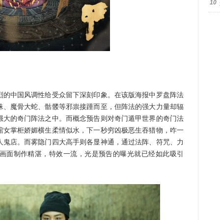
10
的中国风调性给受众留下深刻印象。在该版海报中罗盘阵法
蛛、魔骨大蛇、骷髅等邪祟接踵而至，但阵法的强大力量却辐
强大的奇门阵法之中。而概念预告则对奇门遁甲世界的奇门法
馆女掌柜娇媚横生柔情似水，下一秒穷凶极恶生吞猎物，咋一
人鬼店。而雾隐门四大高手则各显神通，通过法阵、符咒、力
画面制作精湛，特效一流，光是预告的曝光就已经如此吸引