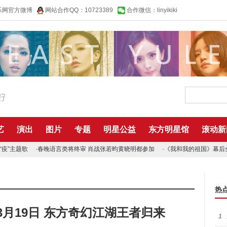
乐网官方微博
网站合作QQ：10723389
合作微信：linyikiki
艺
演出
图片
专题
明星公益
东方明星馆
滚动新
疫”主题歌
·
春晚语言类将终审 肖战张若昀黄晓明都参加
·
《我和我的祖国》幕后
热
3月19日 东方奇幻江湖王者归来
1