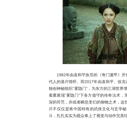
1982年由袁和平执导的《奇门遁甲》开
代人的港片情怀。而2017年由袁和平、徐
独创神秘组织“雾隐门”，为东方的江湖世界增
着重展现“雾隐门”下各方值守的传奇法术
深的符咒，亦或者瞬息变幻的御物之术，这些
片不仅仅是将中国特有的武侠文化与玄学秘
斗，扎扎实实为观众奉上了视觉与动作完美